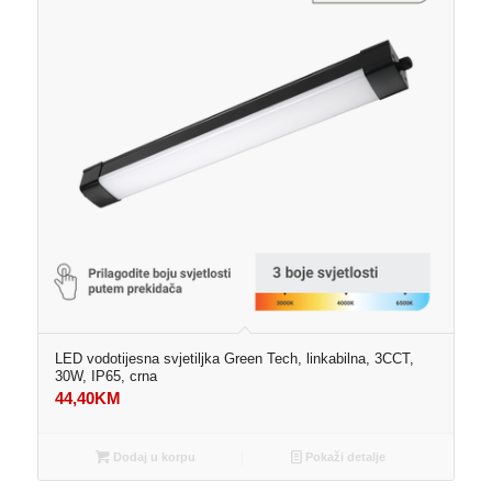
LED vodotijesna svjetiljka Green Tech, linkabilna, 3CCT,
30W, IP65, crna
44,40
KM
Dodaj u korpu
Pokaži detalje