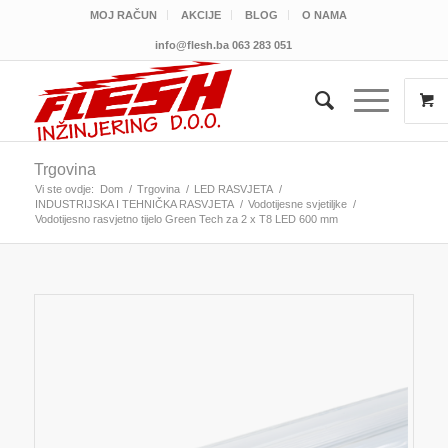
MOJ RAČUN
AKCIJE
BLOG
O NAMA
info@flesh.ba
063 283 051
Trgovina
Vi ste ovdje:
Dom
/
Trgovina
/
LED RASVJETA
/
INDUSTRIJSKA I TEHNIČKA RASVJETA
/
Vodotijesne svjetiljke
/
Vodotijesno rasvjetno tijelo Green Tech za 2 x T8 LED 600 mm