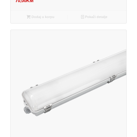
70,00
KM
Dodaj u korpu
Pokaži detalje