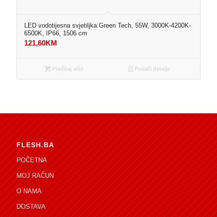
LED vodotijesna svjetiljka Green Tech, 55W, 3000K-4200K-
6500K, IP66, 1506 cm
121,60
KM
Pročitaj više
Pokaži detalje
FLESH.BA
POČETNA
MOJ RAČUN
O NAMA
DOSTAVA