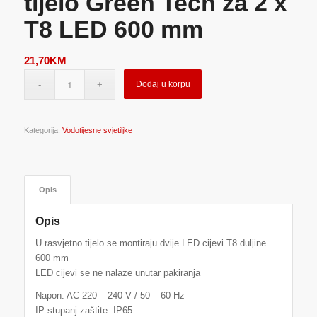
tijelo Green Tech za 2 x
T8 LED 600 mm
21,70
KM
Dodaj u korpu
Kategorija:
Vodotijesne svjetiljke
Opis
Opis
U rasvjetno tijelo se montiraju dvije LED cijevi T8 duljine
600 mm
LED cijevi se ne nalaze unutar pakiranja
Napon: AC 220 – 240 V / 50 – 60 Hz
IP stupanj zaštite: IP65