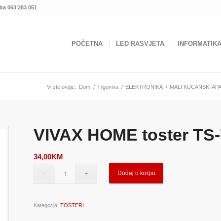
.ba
063 283 051
POČETNA
LED RASVJETA
INFORMATIK
Vi ste ovdje:
Dom
/
Trgovina
/
ELEKTRONIKA
/
MALI KUCANSKI AP
VIVAX HOME toster TS
34,00
KM
Dodaj u korpu
Kategorija:
TOSTERI