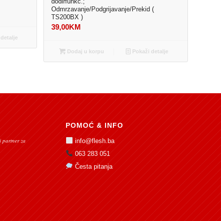
dodirfunkc.;
Odmrzavanje/Podgrijavanje/Prekid (
TS200BX )
39,00
KM
detalje
Dodaj u korpu
Pokaži detalje
POMOĆ & INFO
 partner za
info@flesh.ba
063 283 051
Česta pitanja