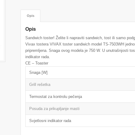
Opis
Opis
Sandwich toster! Želite li napraviti sandwich, tost ili samo pod
Vivax tostera VIVAX toster sandwich model TS-7503WH jednosta
pripremljena. Snaga ovog modela je 750 W. U unutrašnjosti toster
indikator rada.
CE – Toaster
Snaga [W]
Grill rešetka
Termostat za kontrolu pečenja
Posuda za prikupljanje masti
Svjetlosni indikator rada