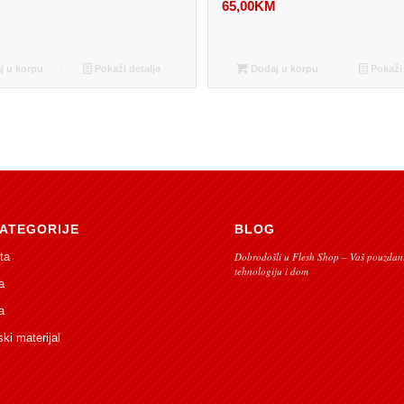
M
65,00
KM
 u korpu
Pokaži detalje
Dodaj u korpu
Pokaži 
ATEGORIJE
BLOG
ta
Dobrodošli u Flesh Shop – Vaš pouzdani
tehnologiju i dom
a
a
ski materijal