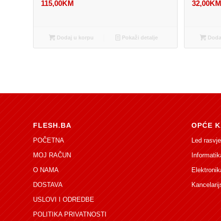
115,00
KM
32,00
K
Dodaj u korpu
Pokaži detalje
Dodaj
FLESH.BA
OPĆE K
POČETNA
Led rasvje
MOJ RAČUN
Informatik
O NAMA
Elektronik
DOSTAVA
Kancelarij
USLOVI I ODREDBE
POLITIKA PRIVATNOSTI