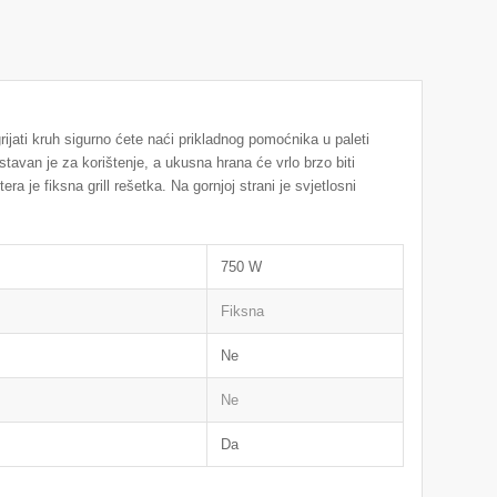
grijati kruh sigurno ćete naći prikladnog pomoćnika u paleti
van je za korištenje, a ukusna hrana će vrlo brzo biti
a je fiksna grill rešetka. Na gornjoj strani je svjetlosni
750 W
Fiksna
Ne
Ne
Da