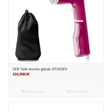
SEB Tefal okomito glačalo DT2023F0
104,99
KM
Dodaj u korpu
Pokaži detalje