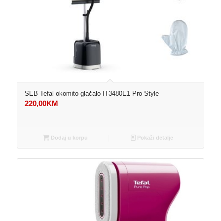
SEB Tefal okomito glačalo IT3480E1 Pro Style
220,00
KM
Dodaj u korpu
Pokaži detalje