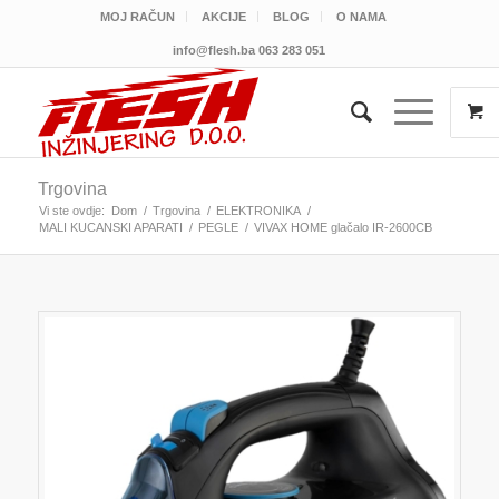
MOJ RAČUN
AKCIJE
BLOG
O NAMA
info@flesh.ba
063 283 051
Trgovina
Vi ste ovdje:
Dom
/
Trgovina
/
ELEKTRONIKA
/
MALI KUCANSKI APARATI
/
PEGLE
/
VIVAX HOME glačalo IR-2600CB