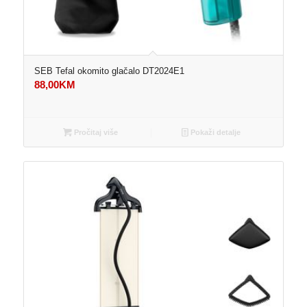
SEB Tefal okomito glačalo DT2024E1
88,00
KM
Pročitaj više
Pokaži detalje