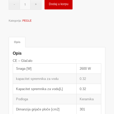
Dodaj u korpu
Kategorija:
PEGLE
Opis
Opis
CE – Glačalo
Snaga [W]
2600 W
kapacitet spremnika za vodu
0.32
Kapacitet spremnika za vodu[L]
0.32
Podloga
Keramika
Dimanzija grijače ploče [cm2]
301