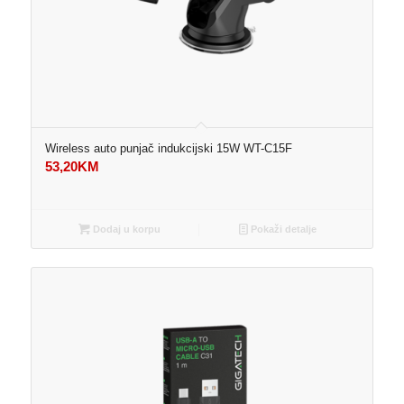
Wireless auto punjač indukcijski 15W WT-C15F
53,20
KM
Dodaj u korpu
Pokaži detalje