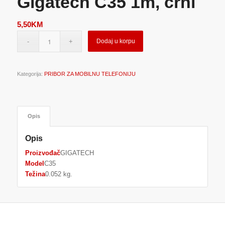
Gigatech C35 1m, crni
5,50
KM
Dodaj u korpu
Kategorija:
PRIBOR ZA MOBILNU TELEFONIJU
Opis
Opis
Proizvođač
GIGATECH
Model
C35
Težina
0.052 kg.