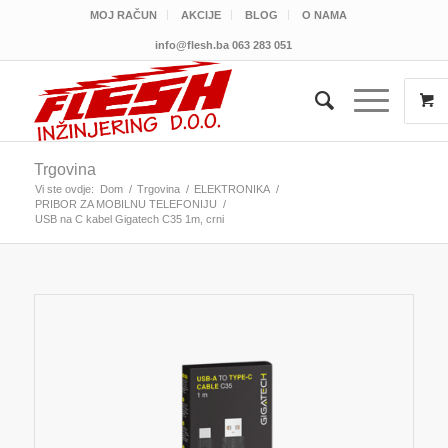
MOJ RAČUN
AKCIJE
BLOG
O NAMA
info@flesh.ba
063 283 051
Trgovina
Vi ste ovdje:
Dom
/
Trgovina
/
ELEKTRONIKA
/
PRIBOR ZA MOBILNU TELEFONIJU
/
USB na C kabel Gigatech C35 1m, crni