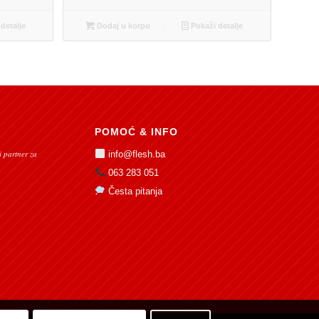
detalje
Dodaj u korpu
Pokaži detalje
POMOĆ & INFO
 partner za
info@flesh.ba
063 283 051
Česta pitanja