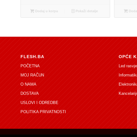
Dodaj u korpu
Pokaži detalje
Dodaj
FLESH.BA
OPĆE K
POČETNA
Led rasvje
MOJ RAČUN
Informatik
O NAMA
Elektronik
DOSTAVA
Kancelarij
USLOVI I ODREDBE
POLITIKA PRIVATNOSTI