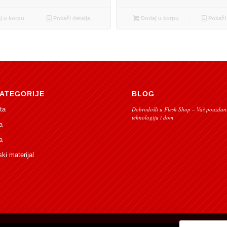
 u korpu
Pokaži detalje
Dodaj u korpu
Pokaži 
ATEGORIJE
BLOG
ta
Dobrodošli u Flesh Shop – Vaš pouzdani
tehnologiju i dom
a
a
ski materijal