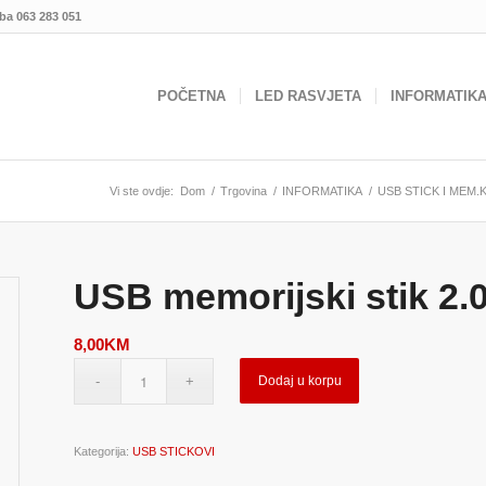
.ba
063 283 051
POČETNA
LED RASVJETA
INFORMATIK
Vi ste ovdje:
Dom
/
Trgovina
/
INFORMATIKA
/
USB STICK I MEM.
USB memorijski stik 2
8,00
KM
Dodaj u korpu
Kategorija:
USB STICKOVI