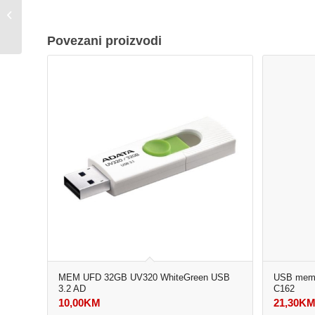
USB memorijski stik
3.2 Team Group 64GB
C183
Povezani proizvodi
MEM UFD 32GB UV320 WhiteGreen USB
USB memor
3.2 AD
C162
10,00
KM
21,30
K