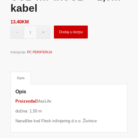
kabel
13,40
KM
Dodaj u korpu
Kategorija:
PC PERIFERIJA
Opis
Opis
Proizvođač
MaxLife
dužina: 1,50 m
Narudžbe kod Flesh inžinjering d.o.o. Živinice