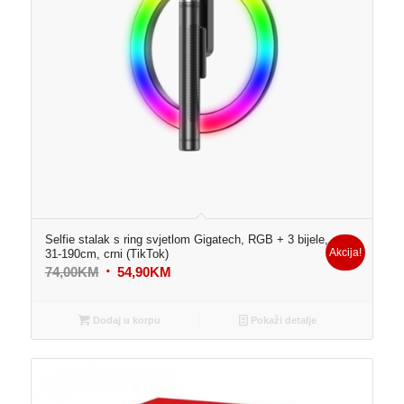
Selfie stalak s ring svjetlom Gigatech, RGB + 3 bijele,
Akcija!
31-190cm, crni (TikTok)
Original
Current
74,00
KM
54,90
KM
price
price
was:
is:
Dodaj u korpu
Pokaži detalje
74,00KM.
54,90KM.