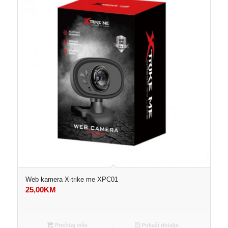
Web kamera X-trike me XPC01
25,00
KM
Pročitaj više
Pokaži detalje