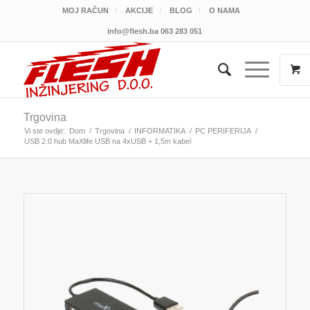
MOJ RAČUN
AKCIJE
BLOG
O NAMA
info@flesh.ba
063 283 051
Trgovina
Vi ste ovdje:
Dom
/
Trgovina
/
INFORMATIKA
/
PC PERIFERIJA
/
USB 2.0 hub MaXlife USB na 4xUSB + 1,5m kabel