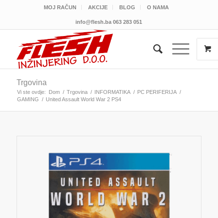
MOJ RAČUN
AKCIJE
BLOG
O NAMA
info@flesh.ba
063 283 051
Trgovina
Vi ste ovdje:
Dom
/
Trgovina
/
INFORMATIKA
/
PC PERIFERIJA
/
GAMING
/
United Assault World War 2 PS4