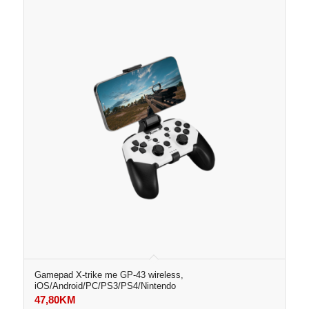
Gamepad X-trike me GP-43 wireless,
iOS/Android/PC/PS3/PS4/Nintendo
47,80
KM