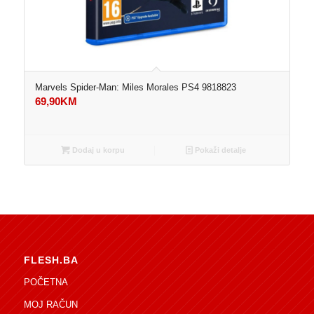
Marvels Spider-Man: Miles Morales PS4 9818823
69,90
KM
Dodaj u korpu
Pokaži detalje
FLESH.BA
POČETNA
MOJ RAČUN