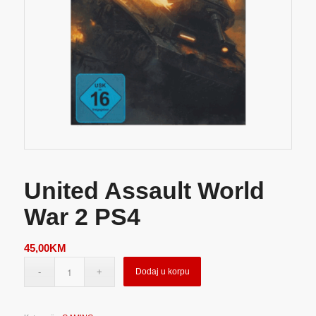
United Assault World
War 2 PS4
45,00
KM
Dodaj u korpu