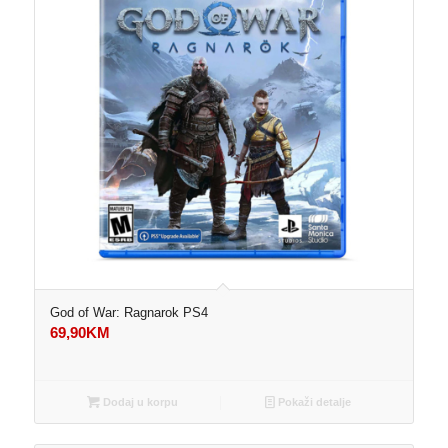
God of War: Ragnarok PS4
69,90
KM
Dodaj u korpu
Pokaži detalje