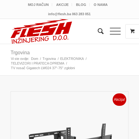
MOJ RAČUN
AKCIJE
BLOG
O NAMA
info@flesh.ba
063 283 051
Trgovina
Vi ste ovdje:
Dom
/
Trgovina
/
ELEKTRONIKA
/
TELEVIZORI I PRATECA OPREMA
/
TV nosač Gigatech LW024 37”-75” zglobni
Akcija!