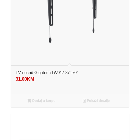
TV nosač Gigatech LW017 37”-70”
31,00
KM
Dodaj u korpu
Pokaži detalje