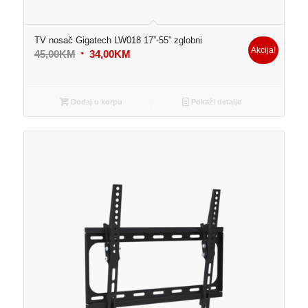
TV nosač Gigatech LW018 17”-55” zglobni
Akcija!
Original
Current
45,00
KM
34,00
KM
price
price
was:
is:
45,00KM.
34,00KM.
Dodaj u korpu
Pokaži detalje