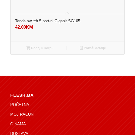
Tenda switch 5 port-ni Gigabit SG105
42,00
KM
Dodaj u korpu
Pokaži detalje
FLESH.BA
POČETNA
MOJ RAČUN
O NAMA
DOSTAVA