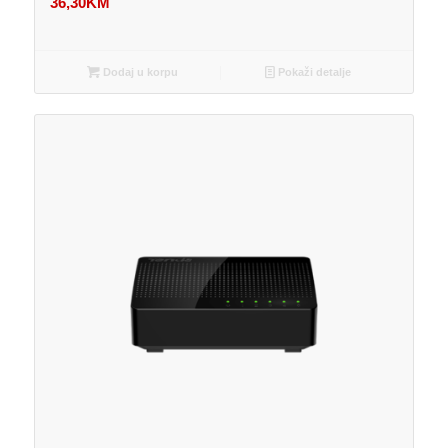
36,30
KM
Dodaj u korpu
Pokaži detalje