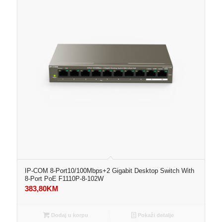
IP-COM 8-Port10/100Mbps+2 Gigabit Desktop Switch With
8-Port PoE F1110P-8-102W
383,80
KM
Dodaj u korpu
Pokaži detalje