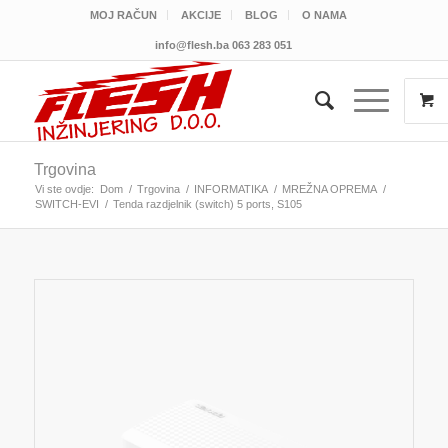
MOJ RAČUN
AKCIJE
BLOG
O NAMA
info@flesh.ba
063 283 051
Trgovina
Vi ste ovdje:
Dom
/
Trgovina
/
INFORMATIKA
/
MREŽNA OPREMA
/
SWITCH-EVI
/
Tenda razdjelnik (switch) 5 ports, S105