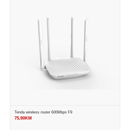
Tenda wireless router 600Mbps F9
75,90
KM