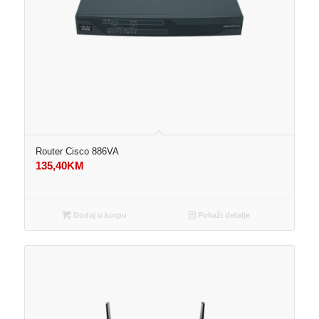
Router Cisco 886VA
135,40
KM
Dodaj u korpu
Pokaži detalje