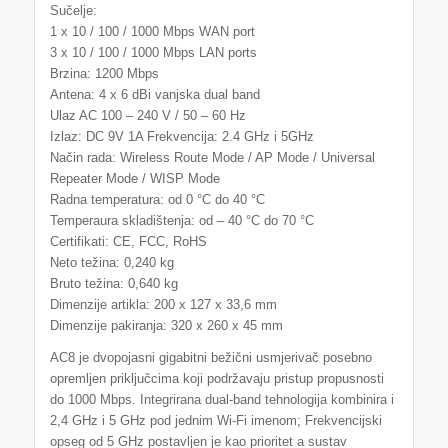
Sučelje:
1 x 10 / 100 / 1000 Mbps WAN port
3 x 10 / 100 / 1000 Mbps LAN ports
Brzina: 1200 Mbps
Antena: 4 x 6 dBi vanjska dual band
Ulaz AC 100 – 240 V / 50 – 60 Hz
Izlaz: DC 9V 1A Frekvencija: 2.4 GHz i 5GHz
Način rada: Wireless Route Mode / AP Mode / Universal
Repeater Mode / WISP Mode
Radna temperatura: od 0 °C do 40 °C
Temperaura skladištenja: od – 40 °C do 70 °C
Certifikati: CE, FCC, RoHS
Neto težina: 0,240 kg
Bruto težina: 0,640 kg
Dimenzije artikla: 200 x 127 x 33,6 mm
Dimenzije pakiranja: 320 x 260 x 45 mm
AC8 je dvopojasni gigabitni bežični usmjerivač posebno
opremljen priključcima koji podržavaju pristup propusnosti
do 1000 Mbps. Integrirana dual-band tehnologija kombinira i
2,4 GHz i 5 GHz pod jednim Wi-Fi imenom; Frekvencijski
opseg od 5 GHz postavljen je kao prioritet a sustav