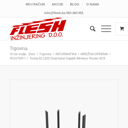
MOJ RAČUN
AKCIJE
BLOG
O NAMA
info@flesh.ba
063 283 051
Trgovina
Vi ste ovdje:
Dom
/
Trgovina
/
INFORMATIKA
/
MREŽNA OPREMA
/
ROUTER-I
/
Tenda AC1200 Dual-band Gigabit Wireless Router AC8