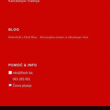
Kancelarijski materijal
BLOG
Dobrodošli u Flesh Shop – Vaš pouzdani partner za tehnologiju i dom
POMOĆ & INFO
info@flesh.ba
063 283 051
Česta pitanja