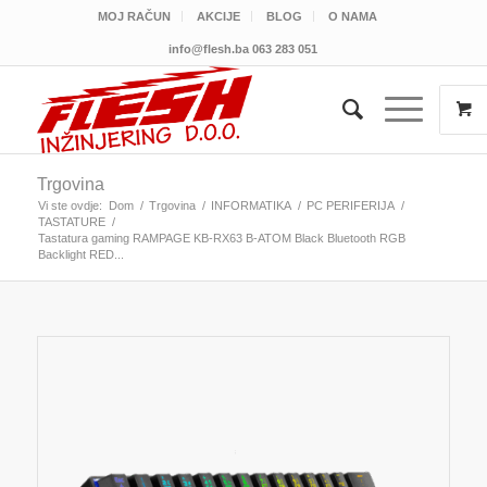
MOJ RAČUN
AKCIJE
BLOG
O NAMA
info@flesh.ba
063 283 051
Trgovina
Vi ste ovdje:
Dom
/
Trgovina
/
INFORMATIKA
/
PC PERIFERIJA
/
TASTATURE
/
Tastatura gaming RAMPAGE KB-RX63 B-ATOM Black Bluetooth RGB
Backlight RED...