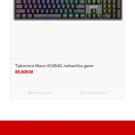
Tipkovnica Marvo KG954G mehanička game
88,80
KM
Pročitaj više
Pokaži detalje