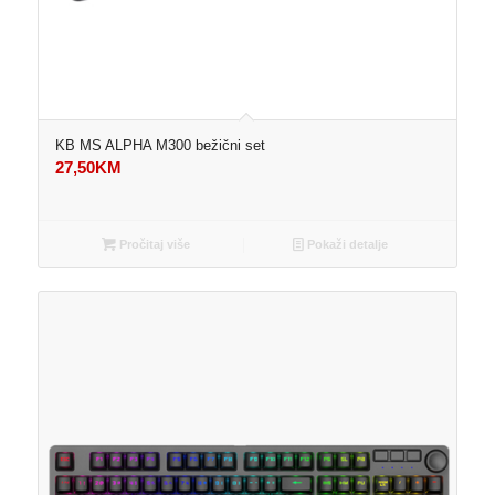
KB MS ALPHA M300 bežični set
27,50
KM
Pročitaj više
Pokaži detalje