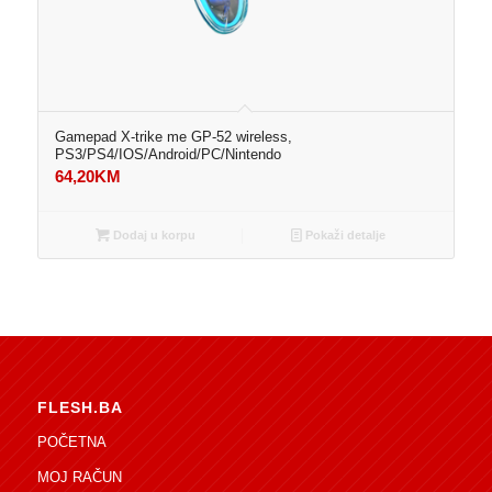
Gamepad X-trike me GP-52 wireless,
PS3/PS4/IOS/Android/PC/Nintendo
64,20
KM
Dodaj u korpu
Pokaži detalje
FLESH.BA
POČETNA
MOJ RAČUN