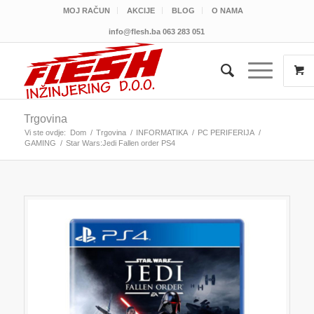
MOJ RAČUN
AKCIJE
BLOG
O NAMA
info@flesh.ba
063 283 051
Trgovina
Vi ste ovdje:
Dom
/
Trgovina
/
INFORMATIKA
/
PC PERIFERIJA
/
GAMING
/
Star Wars:Jedi Fallen order PS4