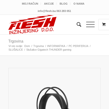
MOJ RAČUN
AKCIJE
BLOG
O NAMA
info@flesh.ba
063 283 051
Trgovina
Vi ste ovdje:
Dom
/
Trgovina
/
INFORMATIKA
/
PC PERIFERIJA
/
SLUŠALICE
/
Slušalice Gigatech THUNDER gaming