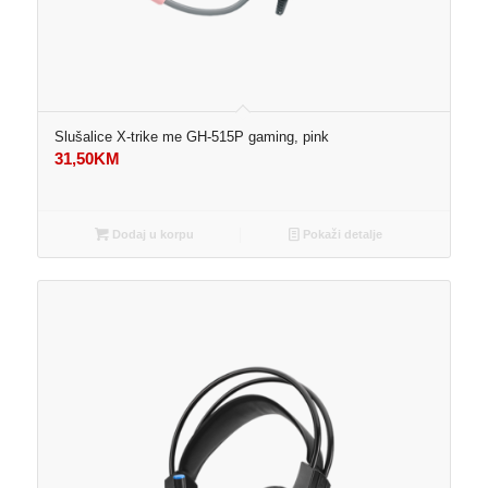
Slušalice X-trike me GH-515P gaming, pink
31,50
KM
Dodaj u korpu
Pokaži detalje