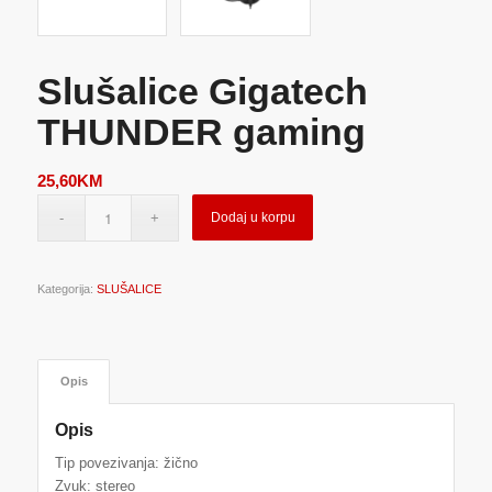
Slušalice Gigatech
THUNDER gaming
25,60
KM
Dodaj u korpu
Kategorija:
SLUŠALICE
Opis
Opis
Tip povezivanja: žično
Zvuk: stereo