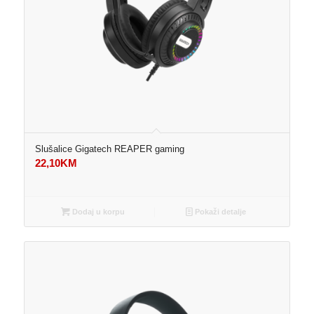
Slušalice Gigatech REAPER gaming
22,10
KM
Dodaj u korpu
Pokaži detalje