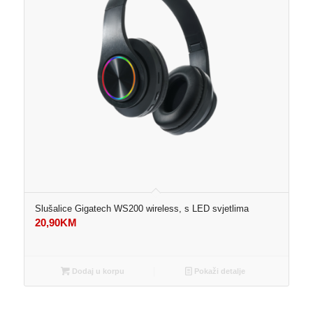
Slušalice Gigatech WS200 wireless, s LED svjetlima
20,90
KM
Dodaj u korpu
Pokaži detalje