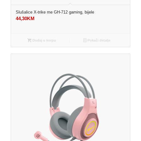
Slušalice X-trike me GH-712 gaming, bijele
44,30
KM
Dodaj u korpu
Pokaži detalje