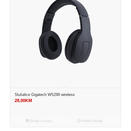
Slušalice Gigatech WS290 wireless
28,00
KM
Dodaj u korpu
Pokaži detalje