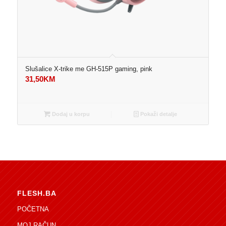
Slušalice X-trike me GH-515P gaming, pink
31,50
KM
Dodaj u korpu
Pokaži detalje
FLESH.BA
POČETNA
MOJ RAČUN