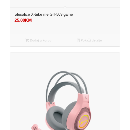
Slušalice X-trike me GH-509 game
25,00
KM
Dodaj u korpu
Pokaži detalje