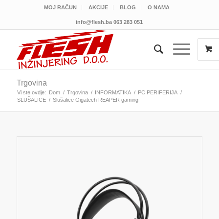
MOJ RAČUN
AKCIJE
BLOG
O NAMA
info@flesh.ba
063 283 051
Trgovina
Vi ste ovdje:
Dom
/
Trgovina
/
INFORMATIKA
/
PC PERIFERIJA
/
SLUŠALICE
/
Slušalice Gigatech REAPER gaming