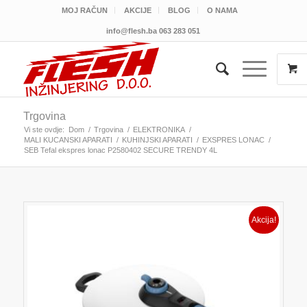
MOJ RAČUN
AKCIJE
BLOG
O NAMA
info@flesh.ba
063 283 051
Trgovina
Vi ste ovdje:
Dom
/
Trgovina
/
ELEKTRONIKA
/
MALI KUCANSKI APARATI
/
KUHINJSKI APARATI
/
EXSPRES LONAC
/
SEB Tefal ekspres lonac P2580402 SECURE TRENDY 4L
Akcija!