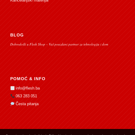
Kancelarijski materijal
BLOG
Dobrodošli u Flesh Shop – Vaš pouzdani partner za tehnologiju i dom
POMOĆ & INFO
info@flesh.ba
063 283 051
Česta pitanja