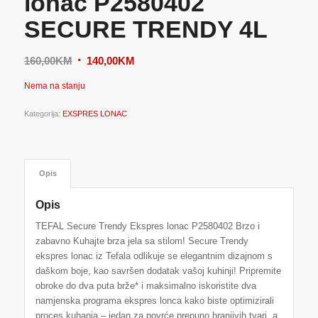
lonac P2580402
SECURE TRENDY 4L
Original
Current
160,00
KM
140,00
KM
price
price
Nema na stanju
was:
is:
160,00KM.
140,00KM.
Kategorija:
EXSPRES LONAC
Opis
Opis
TEFAL Secure Trendy Ekspres lonac P2580402 Brzo i
zabavno Kuhajte brza jela sa stilom! Secure Trendy
ekspres lonac iz Tefala odlikuje se elegantnim dizajnom s
daškom boje, kao savršen dodatak vašoj kuhinji! Pripremite
obroke do dva puta brže* i maksimalno iskoristite dva
namjenska programa ekspres lonca kako biste optimizirali
proces kuhanja – jedan za povrće prepuno hranjivih tvari, a