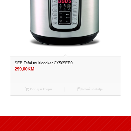
SEB Tefal multicooker CY505EE0
299,00
KM
Dodaj u korpu
Pokaži detalje