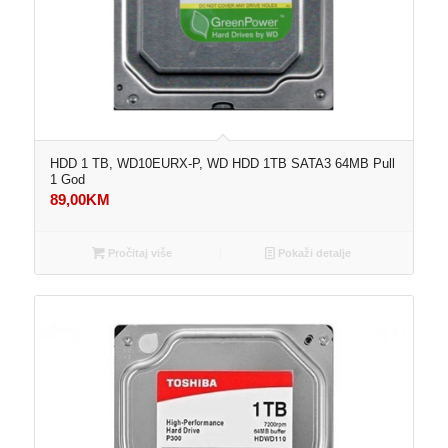
HDD 1 TB, WD10EURX-P, WD HDD 1TB SATA3 64MB Pull
1 God
89,00
KM
Pročitaj više
Pokaži detalje