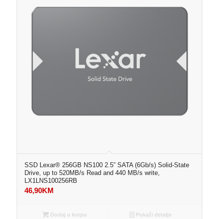
SSD Lexar® 256GB NS100 2.5” SATA (6Gb/s) Solid-State
Drive, up to 520MB/s Read and 440 MB/s write,
LX1LNS100256RB
46,90
KM
Dodaj u korpu
Pokaži detalje