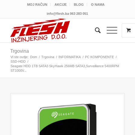
MOJ RAČUN
AKCIJE
BLOG
O NAMA
info@flesh.ba
063 283 051
Trgovina
Vi ste ovdje:
Dom
/
Trgovina
/
INFORMATIKA
/
PC KOMPONENTE
/
SSD-HDD
/
Seagate HDD 1TB SATA3 SkyHawk 256MB SATA3,Surveillance 5400RPM
ST1000V...