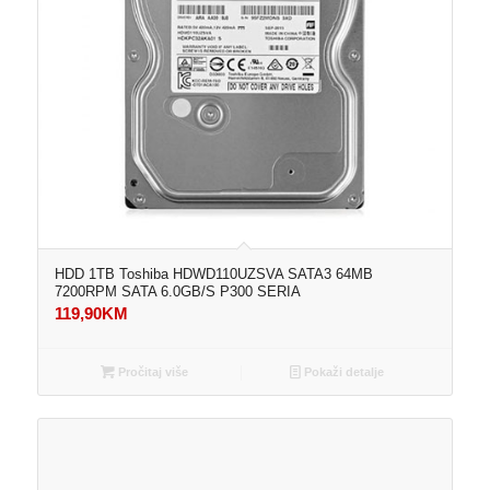
HDD 1TB Toshiba HDWD110UZSVA SATA3 64MB
7200RPM SATA 6.0GB/S P300 SERIA
119,90
KM
Pročitaj više
Pokaži detalje