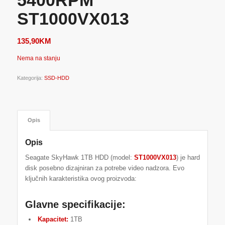
ST1000VX013
135,90
KM
Nema na stanju
Kategorija:
SSD-HDD
Opis
Opis
Seagate SkyHawk 1TB HDD (model:
ST1000VX013
) je hard
disk posebno dizajniran za potrebe video nadzora. Evo
ključnih karakteristika ovog proizvoda:
Glavne specifikacije:
Kapacitet:
1TB