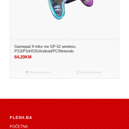
Gamepad X-trike me GP-52 wireless,
PS3/PS4/IOS/Android/PC/Nintendo
64,20
KM
Dodaj u korpu
Pokaži detalje
FLESH.BA
POČETNA