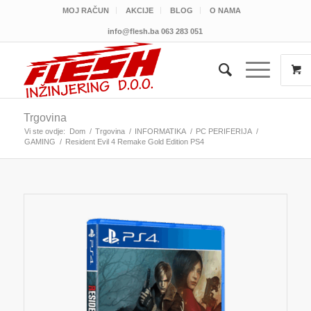
MOJ RAČUN
AKCIJE
BLOG
O NAMA
info@flesh.ba
063 283 051
Trgovina
Vi ste ovdje:
Dom
/
Trgovina
/
INFORMATIKA
/
PC PERIFERIJA
/
GAMING
/
Resident Evil 4 Remake Gold Edition PS4