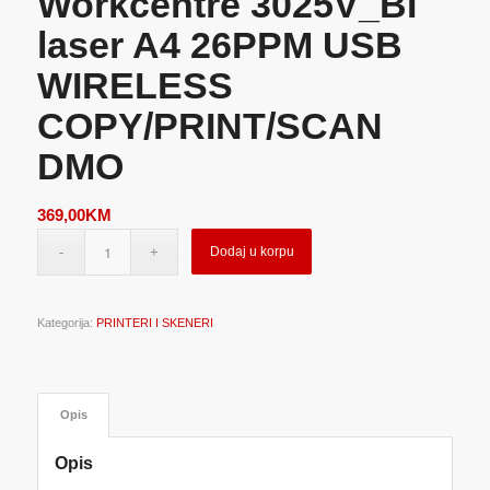
Workcentre 3025V_BI
laser A4 26PPM USB
WIRELESS
COPY/PRINT/SCAN
DMO
369,00
KM
Dodaj u korpu
Kategorija:
PRINTERI I SKENERI
Opis
Opis