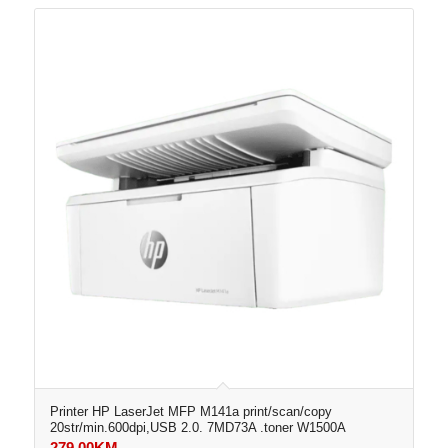
Printer HP LaserJet MFP M141a print/scan/copy
20str/min.600dpi,USB 2.0. 7MD73A .toner W1500A
279,00
KM