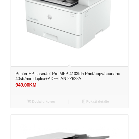
Printer HP LaserJet Pro MFP 4103fdn Print/copy/scan/fax
40str/min duplex+ADF+LAN 2Z628A
949,00
KM
Dodaj u korpu
Pokaži detalje