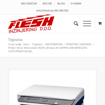
MOJ RAČUN
AKCIJE
BLOG
O NAMA
info@flesh.ba
063 283 051
Trgovina
Vi ste ovdje:
Dom
/
Trgovina
/
INFORMATIKA
/
PRINTERI I SKENERI
/
Printer Xerox Workcentre 3025V_BI laser A4 26PPM USB WIRELESS
COPY/PRINT/SCAN...