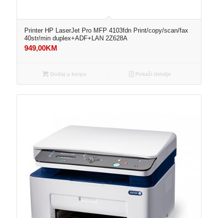
Printer HP LaserJet Pro MFP 4103fdn Print/copy/scan/fax
40str/min duplex+ADF+LAN 2Z628A
949,00
KM
Dodaj u korpu
Pokaži detalje