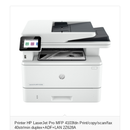
Printer HP LaserJet Pro MFP 4103fdn Print/copy/scan/fax
40str/min duplex+ADF+LAN 2Z628A