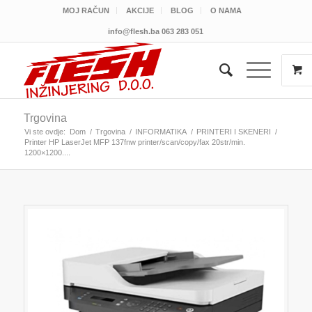
MOJ RAČUN
AKCIJE
BLOG
O NAMA
info@flesh.ba
063 283 051
Trgovina
Vi ste ovdje:
Dom
/
Trgovina
/
INFORMATIKA
/
PRINTERI I SKENERI
/
Printer HP LaserJet MFP 137fnw printer/scan/copy/fax 20str/min.
1200×1200....