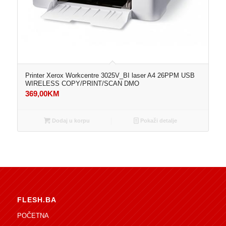
Printer Xerox Workcentre 3025V_BI laser A4 26PPM USB
WIRELESS COPY/PRINT/SCAN DMO
369,00
KM
Dodaj u korpu
Pokaži detalje
FLESH.BA
POČETNA