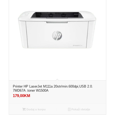
Printer HP LaserJet M111a 20str/min.600dpi,USB 2.0.
7MD67A .toner W1500A
179,00
KM
Dodaj u korpu
Pokaži detalje