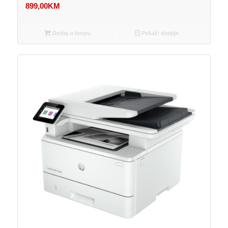
899,00
KM
Dodaj u korpu
Pokaži detalje