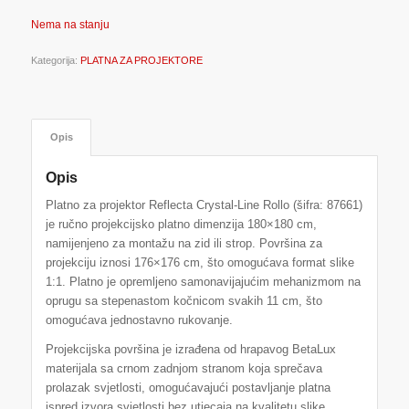
Nema na stanju
Kategorija:
PLATNA ZA PROJEKTORE
Opis
Opis
Platno za projektor Reflecta Crystal-Line Rollo (šifra: 87661)
je ručno projekcijsko platno dimenzija 180×180 cm,
namijenjeno za montažu na zid ili strop. Površina za
projekciju iznosi 176×176 cm, što omogućava format slike
1:1. Platno je opremljeno samonavijajućim mehanizmom na
oprugu sa stepenastom kočnicom svakih 11 cm, što
omogućava jednostavno rukovanje.
Projekcijska površina je izrađena od hrapavog BetaLux
materijala sa crnom zadnjom stranom koja sprečava
prolazak svjetlosti, omogućavajući postavljanje platna
ispred izvora svjetlosti bez utjecaja na kvalitetu slike.