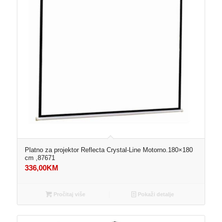
Platno za projektor Reflecta Crystal-Line Motorno.180×180
cm ,87671
336,00
KM
Pročitaj više
Pokaži detalje