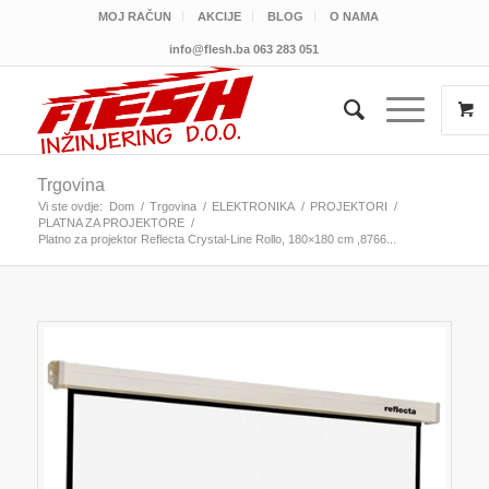
MOJ RAČUN
AKCIJE
BLOG
O NAMA
info@flesh.ba
063 283 051
Trgovina
Vi ste ovdje:
Dom
/
Trgovina
/
ELEKTRONIKA
/
PROJEKTORI
/
PLATNA ZA PROJEKTORE
/
Platno za projektor Reflecta Crystal-Line Rollo, 180×180 cm ,8766...