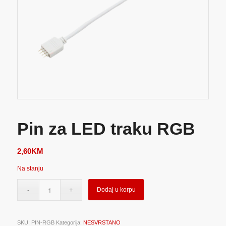
Pin za LED traku RGB
2,60
KM
Na stanju
Dodaj u korpu
SKU:
PIN-RGB
Kategorija:
NESVRSTANO