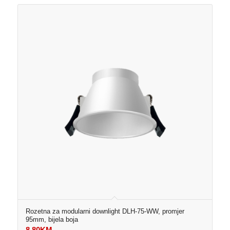
Rozetna za modularni downlight DLH-75-WW, promjer
95mm, bijela boja
8,80
KM