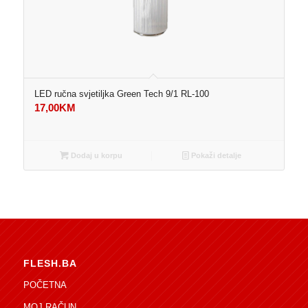
LED ručna svjetiljka Green Tech 9/1 RL-100
17,00
KM
Dodaj u korpu
Pokaži detalje
FLESH.BA
POČETNA
MOJ RAČUN