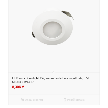
LED mini downlight 1W, narančasta boja svjetlosti, IP20
ML-030-1W-OR
8,30
KM
Dodaj u korpu
Pokaži detalje