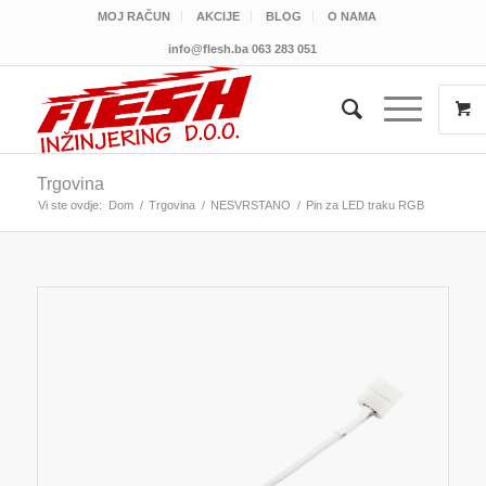
MOJ RAČUN
AKCIJE
BLOG
O NAMA
info@flesh.ba
063 283 051
Trgovina
Vi ste ovdje:
Dom
/
Trgovina
/
NESVRSTANO
/
Pin za LED traku RGB