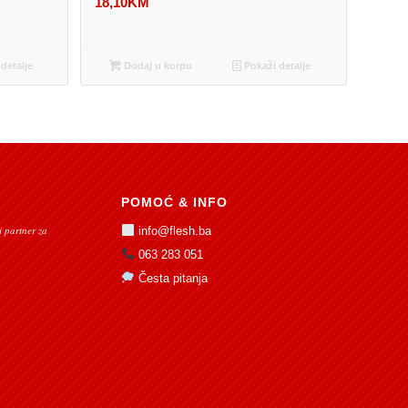
18,10
KM
detalje
Dodaj u korpu
Pokaži detalje
POMOĆ & INFO
 partner za
info@flesh.ba
063 283 051
Česta pitanja