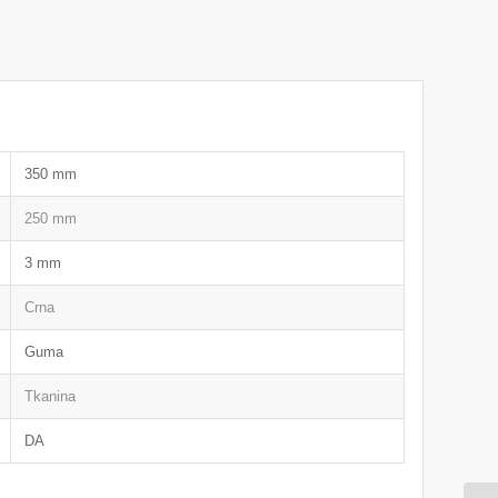
350 mm
250 mm
3 mm
Crna
Guma
Tkanina
DA