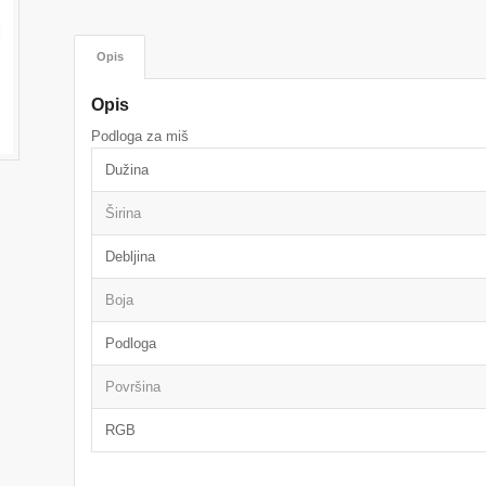
Opis
Opis
Podloga za miš
Dužina
Širina
Debljina
Boja
Podloga
Površina
RGB