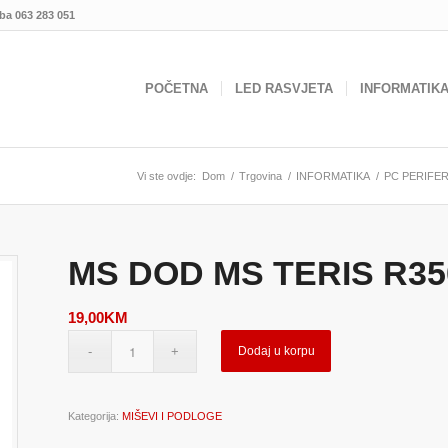
.ba
063 283 051
POČETNA
LED RASVJETA
INFORMATIK
Vi ste ovdje:
Dom
/
Trgovina
/
INFORMATIKA
/
PC PERIFER
MS DOD MS TERIS R35
19,00
KM
Dodaj u korpu
Kategorija:
MIŠEVI I PODLOGE