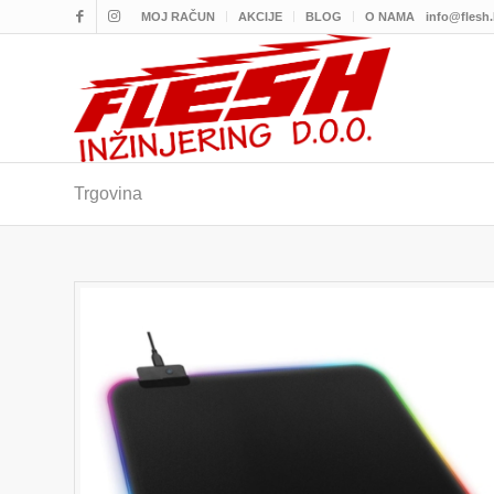
MOJ RAČUN
AKCIJE
BLOG
O NAMA
info@flesh
Trgovina