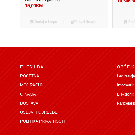
10,50
K
15,00
KM
Dodaj u korpu
Pokaži detalje
Proč
FLESH.BA
OPĆE K
POČETNA
Led rasvje
MOJ RAČUN
Informatik
O NAMA
Elektronik
DOSTAVA
Kancelarij
USLOVI I ODREDBE
POLITIKA PRIVATNOSTI