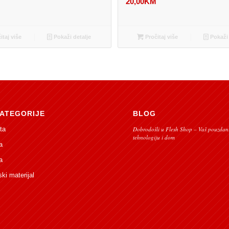
M
20,00
KM
itaj više
Pokaži detalje
Pročitaj više
Pokaži 
ATEGORIJE
BLOG
ta
Dobrodošli u Flesh Shop – Vaš pouzdani
tehnologiju i dom
a
a
ski materijal