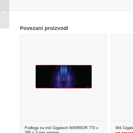
MS DOD MS TERIS
L510 gaming podloga
Povezani proizvodi
Podloga za miš Gigatech WARRIOR 770 x
Miš Giga
295 x 3 mm gaming