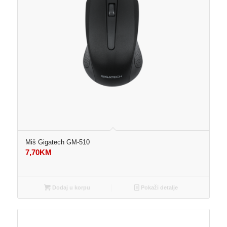
Miš Gigatech GM-510
7,70
KM
Dodaj u korpu
Pokaži detalje