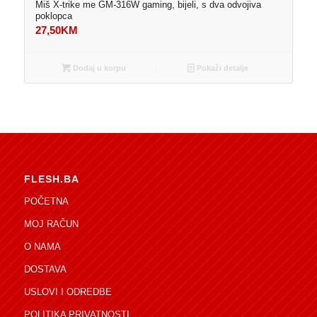
Miš X-trike me GM-316W gaming, bijeli, s dva odvojiva
poklopca
27,50
KM
Dodaj u korpu
Pokaži detalje
FLESH.BA
POČETNA
MOJ RAČUN
O NAMA
DOSTAVA
USLOVI I ODREDBE
POLITIKA PRIVATNOSTI