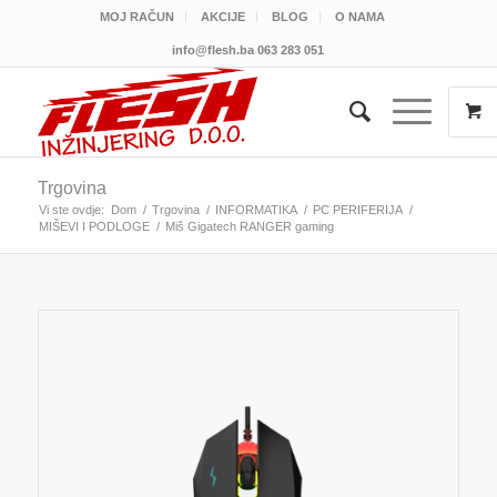
MOJ RAČUN
AKCIJE
BLOG
O NAMA
info@flesh.ba
063 283 051
Trgovina
Vi ste ovdje:
Dom
/
Trgovina
/
INFORMATIKA
/
PC PERIFERIJA
/
MIŠEVI I PODLOGE
/
Miš Gigatech RANGER gaming