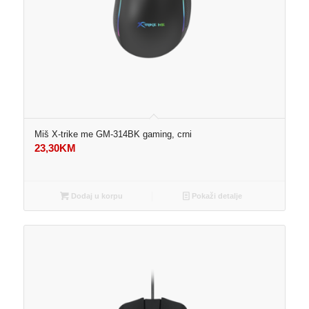
Miš X-trike me GM-314BK gaming, crni
23,30
KM
Dodaj u korpu
Pokaži detalje