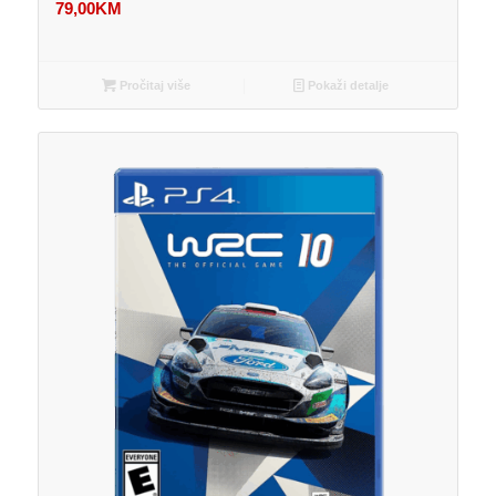
79,00
KM
Pročitaj više
Pokaži detalje