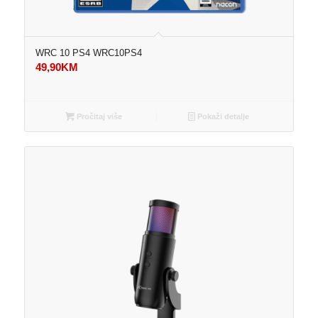
WRC 10 PS4 WRC10PS4
49,90
KM
Pročitaj više
Pokaži detalje