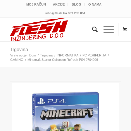
MOJ RAČUN
AKCIJE
BLOG
O NAMA
info@flesh.ba
063 283 051
Trgovina
Vi ste ovdje:
Dom
/
Trgovina
/
INFORMATIKA
/
PC PERIFERIJA
/
GAMING
/
Minecraft Starter Collection Refresh PS4 9704096