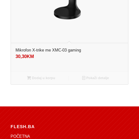
Mikrofon X-trike me XMC-03 gaming
30,30
KM
Dodaj u korpu
Pokaži detalje
FLESH.BA
POČETNA