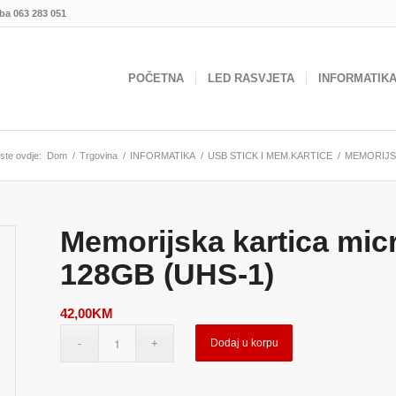
.ba
063 283 051
POČETNA
LED RASVJETA
INFORMATIK
 ste ovdje:
Dom
/
Trgovina
/
INFORMATIKA
/
USB STICK I MEM.KARTICE
/
MEMORIJS
Memorijska kartica mi
128GB (UHS-1)
42,00
KM
Dodaj u korpu