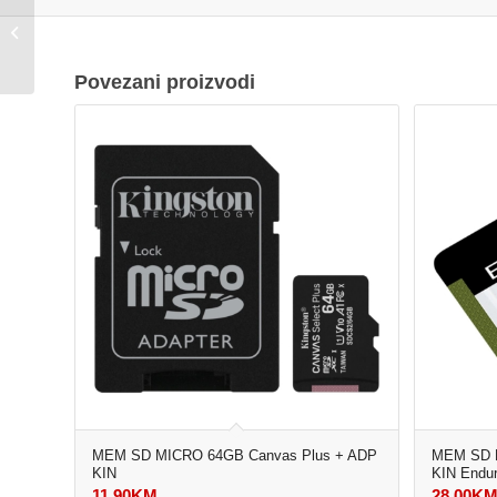
DDR4 Team Group Elite
8GBx2 3200MHz
Povezani proizvodi
MEM SD MICRO 64GB Canvas Plus + ADP
MEM SD M
KIN
KIN Endu
11,90
KM
28,00
K