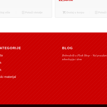
itaj više
Pokaži detalje
Dodaj u korpu
Pokaži 
ATEGORIJE
BLOG
ta
Dobrodošli u Flesh Shop – Vaš pouzdani
tehnologiju i dom
a
a
ski materijal