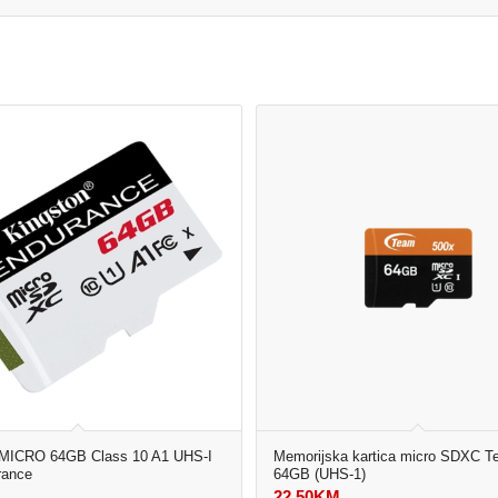
ICRO 64GB Class 10 A1 UHS-I
Memorijska kartica micro SDXC 
rance
64GB (UHS-1)
M
22,50
KM