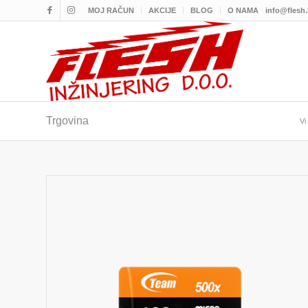
MOJ RAČUN
AKCIJE
BLOG
O NAMA
info@flesh
Trgovina
Vi