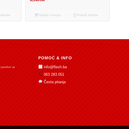
detalje
Dodaj u korpu
Pokaži detalje
POMOĆ & INFO
 partner za
info@flesh.ba
063 283 051
Česta pitanja