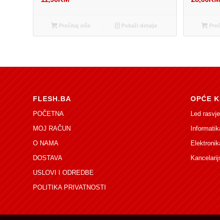
Pročitaj više
Pokaži detalje
Proč
FLESH.BA
OPĆE K
POČETNA
Led rasvje
MOJ RAČUN
Informatik
O NAMA
Elektronik
DOSTAVA
Kancelarij
USLOVI I ODREDBE
POLITIKA PRIVATNOSTI