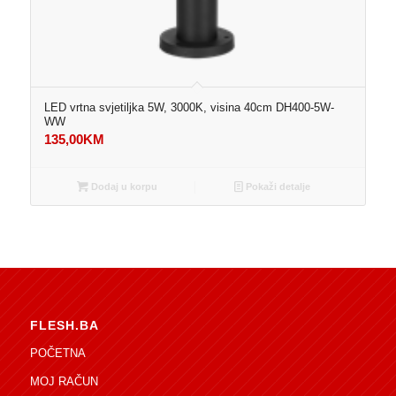
LED vrtna svjetiljka 5W, 3000K, visina 40cm DH400-5W-
WW
135,00
KM
Dodaj u korpu
Pokaži detalje
FLESH.BA
POČETNA
MOJ RAČUN