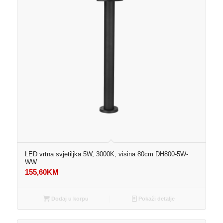
LED vrtna svjetiljka 5W, 3000K, visina 80cm DH800-5W-
WW
155,60
KM
Dodaj u korpu
Pokaži detalje