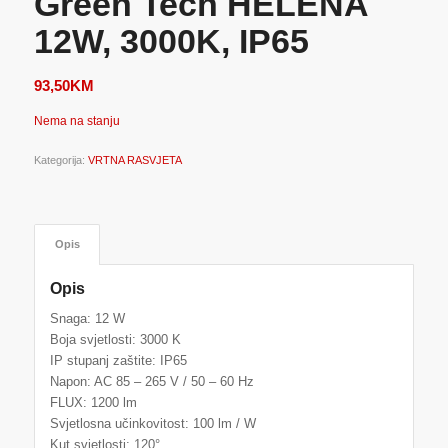
Green Tech HELENA
12W, 3000K, IP65
93,50
KM
Nema na stanju
Kategorija:
VRTNA RASVJETA
Opis
Opis
Snaga: 12 W
Boja svjetlosti: 3000 K
IP stupanj zaštite: IP65
Napon: AC 85 – 265 V / 50 – 60 Hz
FLUX: 1200 lm
Svjetlosna učinkovitost: 100 lm / W
Kut svjetlosti: 120°