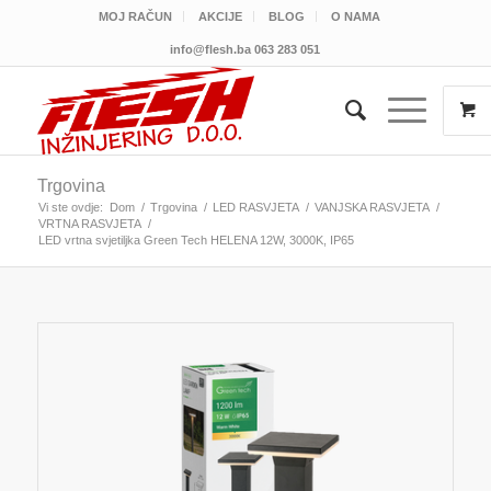
MOJ RAČUN
AKCIJE
BLOG
O NAMA
info@flesh.ba
063 283 051
Trgovina
Vi ste ovdje:
Dom
/
Trgovina
/
LED RASVJETA
/
VANJSKA RASVJETA
/
VRTNA RASVJETA
/
LED vrtna svjetiljka Green Tech HELENA 12W, 3000K, IP65