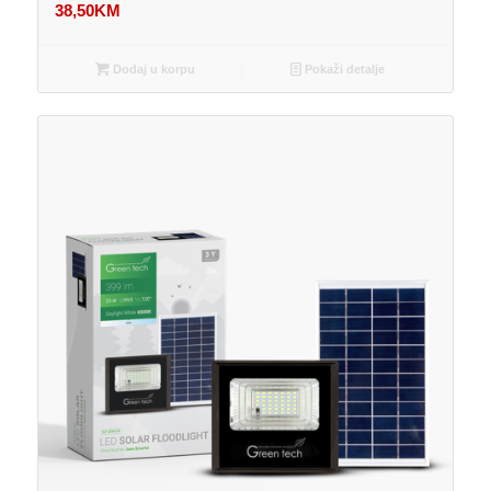
38,50
KM
Dodaj u korpu
Pokaži detalje