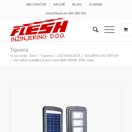
MOJ RAČUN
AKCIJE
BLOG
O NAMA
info@flesh.ba
063 283 051
Trgovina
Vi ste ovdje:
Dom
/
Trgovina
/
LED RASVJETA
/
SOLARNI LED SETOVI
/
LED ulična svjetiljka Green Tech 80W, 6000K, IP65, solar