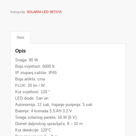
Kategorija:
SOLARNI LED SETOVI
Opis
Opis
Snaga: 80 W
Boja svjetlosti: 6000 K
IP stupanj zaštite: IP65
Boja artikla: crna
FLUX: 20 lm / W
Kut svjetlosti: 120 °
LED diode: San`an
Autonomija: 12 sati, trajanje punjenja: 5 sati
Baterije: 4 komada 5,5 AH 3,2 V
Snaga solarnog panela: 16 W (6 V)
Domet daljinskog upravljača: 8 – 10 m
Kut detekcije: 120°C