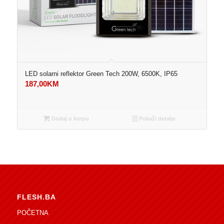
LED solarni reflektor Green Tech 200W, 6500K, IP65
187,00
KM
Dodaj u korpu
Pokaži detalje
FLESH.BA
POČETNA