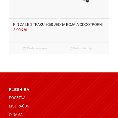
PIN ZA LED TRAKU 5050,JEDNA BOJA ,VODOOTPORNI
2,90
KM
Dodaj u korpu
Pokaži detalje
FLESH.BA
POČETNA
MOJ RAČUN
O NAMA