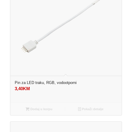
Pin za LED traku, RGB, vodootporni
3,40
KM
Dodaj u korpu
Pokaži detalje