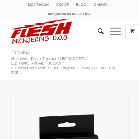
MOJ RAČUN
AKCIJE
BLOG
O NAMA
info@flesh.ba
063 283 051
Trgovina
Vi ste ovdje:
Dom
/
Trgovina
/
LED RASVJETA
/
LED TRAKE, PROFILI I DODACI
/
LED traka Green Tech 1m, USB + daljinski, 7,2 W/m, 5050, 30 LED/m,
RGB,...