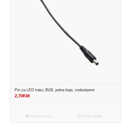
Pin za LED traku 3528, jedna boja, vodootporni
2,70
KM
Dodaj u korpu
Pokaži detalje