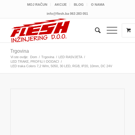
MOJ RAČUN
AKCIJE
BLOG
O NAMA
info@flesh.ba
063 283 051
Trgovina
Vi ste ovdje:
Dom
/
Trgovina
/
LED RASVJETA
/
LED TRAKE, PROFILI I DODACI
/
LED traka Colors 7,2 W/m, 5050, 30 LED, RGB, IP20, 10mm, DC 24V