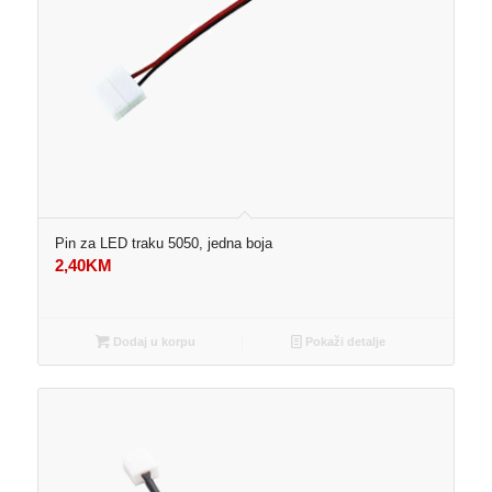
Pin za LED traku 5050, jedna boja
2,40
KM
Dodaj u korpu
Pokaži detalje