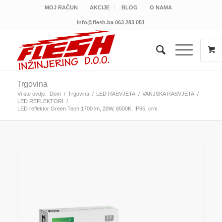
MOJ RAČUN
AKCIJE
BLOG
O NAMA
info@flesh.ba
063 283 051
Trgovina
Vi ste ovdje:
Dom
/
Trgovina
/
LED RASVJETA
/
VANJSKA RASVJETA
/
LED REFLEKTORI
/
LED reflektor Green Tech 1700 lm, 20W, 6500K, IP65, crni