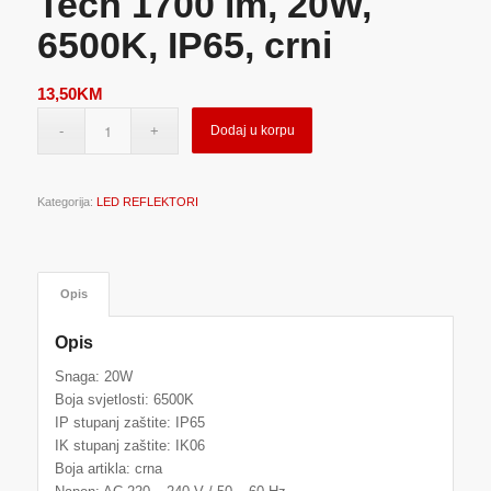
Tech 1700 lm, 20W,
6500K, IP65, crni
13,50
KM
Dodaj u korpu
Kategorija:
LED REFLEKTORI
Opis
Opis
Snaga: 20W
Boja svjetlosti: 6500K
IP stupanj zaštite: IP65
IK stupanj zaštite: IK06
Boja artikla: crna