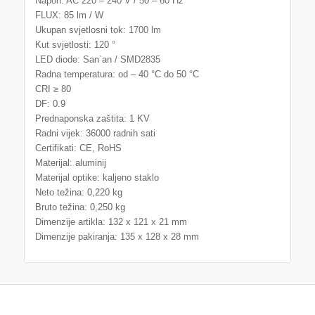
Napon: AC 220 – 240 V / 50 – 60 Hz
FLUX: 85 lm / W
Ukupan svjetlosni tok: 1700 lm
Kut svjetlosti: 120 °
LED diode: San`an / SMD2835
Radna temperatura: od – 40 °C do 50 °C
CRI ≥ 80
DF: 0.9
Prednaponska zaštita: 1 KV
Radni vijek: 36000 radnih sati
Certifikati: CE, RoHS
Materijal: aluminij
Materijal optike: kaljeno staklo
Neto težina: 0,220 kg
Bruto težina: 0,250 kg
Dimenzije artikla: 132 x 121 x 21 mm
Dimenzije pakiranja: 135 x 128 x 28 mm