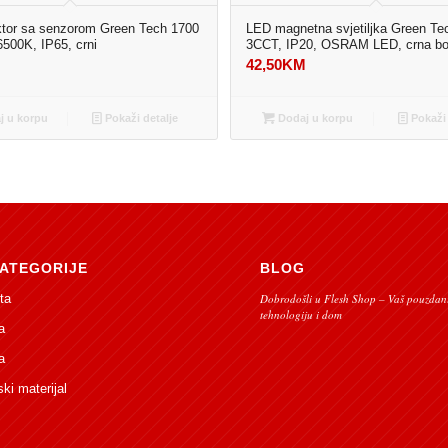
ktor sa senzorom Green Tech 1700
LED magnetna svjetiljka Green Te
6500K, IP65, crni
3CCT, IP20, OSRAM LED, crna bo
M
42,50
KM
 u korpu
Pokaži detalje
Dodaj u korpu
Pokaži 
ATEGORIJE
BLOG
ta
Dobrodošli u Flesh Shop – Vaš pouzdani
tehnologiju i dom
a
a
ski materijal