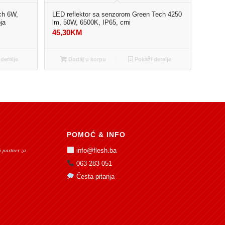
ch 6W,
LED reflektor sa senzorom Green Tech 4250
ja
lm, 50W, 6500K, IP65, crni
45,30
KM
detalje
Dodaj u korpu
Pokaži detalje
POMOĆ & INFO
 partner za
info@flesh.ba
063 283 051
Česta pitanja