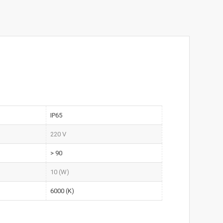
IP65
220 V
> 90
10 (W)
6000 (K)