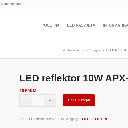
.ba
063 283 051
POČETNA
LED RASVJETA
INFORMATIK
Vi ste ovdje:
Dom
/
Trgovina
/
LED RASVJE
LED reflektor 10W APX
10,50
KM
Dodaj u korpu
SKU:
LED reflektor 10W APX-10
Kategorija:
LED REFLEKTORI