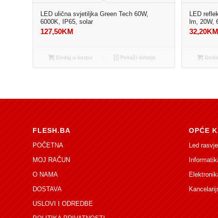
LED ulična svjetiljka Green Tech 60W,
LED refle
6000K, IP65, solar
lm, 20W, 
127,50
KM
32,20
K
Dodaj u korpu
Pokaži detalje
Dodaj
FLESH.BA
OPĆE K
POČETNA
Led rasvje
MOJ RAČUN
Informatik
O NAMA
Elektronik
DOSTAVA
Kancelarij
USLOVI I ODREDBE