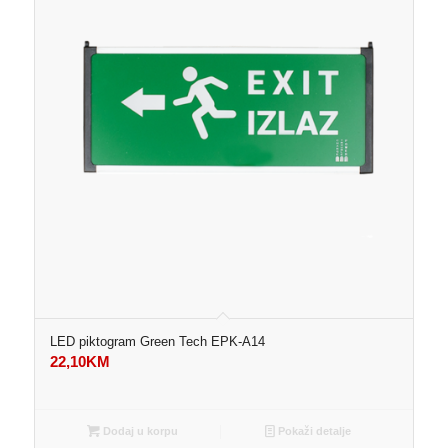
LED piktogram Green Tech EPK-A14
22,10
KM
Dodaj u korpu
Pokaži detalje