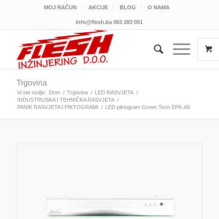
MOJ RAČUN
AKCIJE
BLOG
O NAMA
info@flesh.ba
063 283 051
Trgovina
Vi ste ovdje:
Dom
/
Trgovina
/
LED RASVJETA
/
INDUSTRIJSKA I TEHNIČKA RASVJETA
/
PANIK RASVJETA I PIKTOGRAMI
/
LED piktogram Green Tech EPK-A5