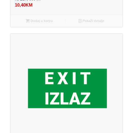
10,40
KM
Dodaj u korpu
Pokaži detalje