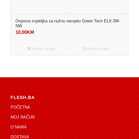
Ovjesna svjetiljka za nužnu rasvjetu Green Tech ELX-3W-
NW
10,00
KM
Dodaj u korpu
Pokaži detalje
FLESH.BA
POČETNA
MOJ RAČUN
O NAMA
DOSTAVA