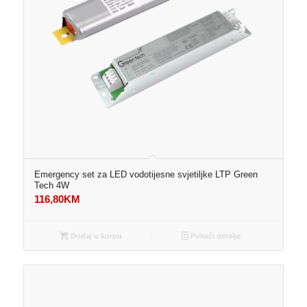
Emergency set za LED vodotijesne svjetiljke LTP Green
Tech 4W
116,80
KM
Dodaj u korpu
Pokaži detalje