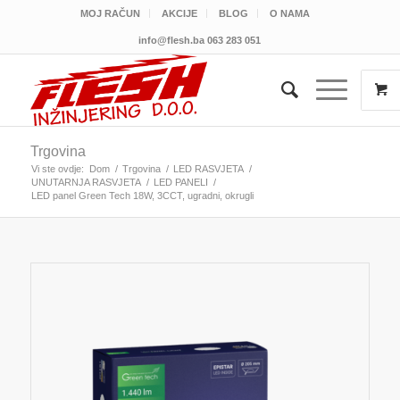
MOJ RAČUN
AKCIJE
BLOG
O NAMA
info@flesh.ba
063 283 051
Trgovina
Vi ste ovdje:
Dom
/
Trgovina
/
LED RASVJETA
/
UNUTARNJA RASVJETA
/
LED PANELI
/
LED panel Green Tech 18W, 3CCT, ugradni, okrugli