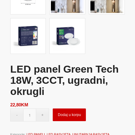
LED panel Green Tech
18W, 3CCT, ugradni,
okrugli
22,80
KM
Dodaj u korpu
Kategorije:
LED PANELI
,
LED RASVJETA
,
UNUTARNJA RASVJETA