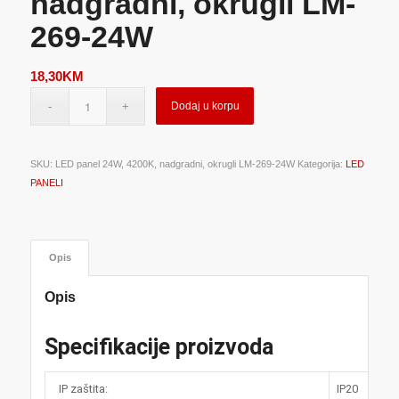
nadgradni, okrugli LM-
269-24W
18,30
KM
Dodaj u korpu
SKU:
LED panel 24W, 4200K, nadgradni, okrugli LM-269-24W
Kategorija:
LED
PANELI
Opis
Opis
Specifikacije proizvoda
IP zaštita:
IP20