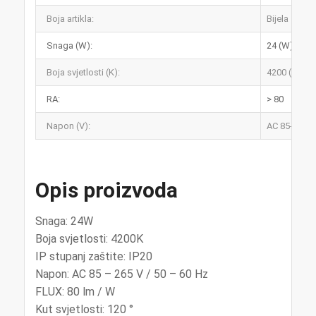
Boja artikla:
Bijela
Snaga (W):
24 (W)
Boja svjetlosti (K):
4200 (K)
RA:
> 80
Napon (V):
AC 85-265V 
Opis proizvoda
Snaga: 24W
Boja svjetlosti: 4200K
IP stupanj zaštite: IP20
Napon: AC 85 – 265 V / 50 – 60 Hz
FLUX: 80 lm / W
Kut svjetlosti: 120 °