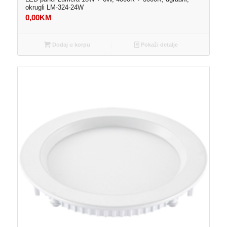
okrugli LM-324-24W
0,00
KM
Dodaj u korpu
Pokaži detalje