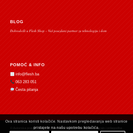
BLOG
Dobrodošli u Flesh Shop – Vaš pouzdani partner za tehnologiju i dom
POMOĆ & INFO
info@flesh.ba
063 283 051
Česta pitanja
Ova stranica koristi kolačiće. Nastavkom pregledavanja web stranice
pristajete na našu upotrebu kolačića.
© Autorska prava -
flesh.ba - Flesh Inžinjering doo Živinice
| Dizajn i prilagodba