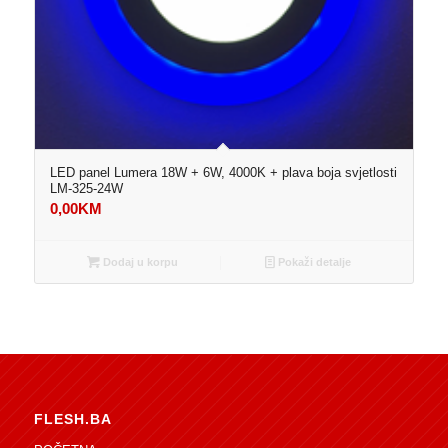
LED panel Lumera 18W + 6W, 4000K + plava boja svjetlosti
LM-325-24W
0,00
KM
Dodaj u korpu
Pokaži detalje
FLESH.BA