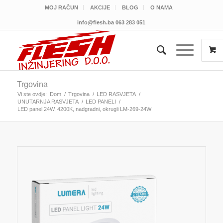
MOJ RAČUN
AKCIJE
BLOG
O NAMA
info@flesh.ba
063 283 051
Trgovina
Vi ste ovdje:
Dom
/
Trgovina
/
LED RASVJETA
/
UNUTARNJA RASVJETA
/
LED PANELI
/
LED panel 24W, 4200K, nadgradni, okrugli LM-269-24W