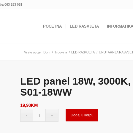
.ba
063 283 051
POČETNA
LED RASVJETA
INFORMATIK
Vi ste ovdje:
Dom
/
Trgovina
/
LED RASVJETA
/
UNUTARNJA RASVJE
LED panel 18W, 3000K, 
S01-18WW
19,90
KM
Dodaj u korpu