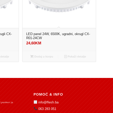
ugli CX-
LED panel 24W, 6500K, ugradni, okrugl CX-
R01-24CW
24,60
KM
detalje
Dodaj u korpu
Pokaži detalje
POMOĆ & INFO
 partner za
info@flesh.ba
063 283 051