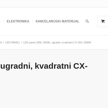
A
ELEKTRONIKA
KANCELARIJSKI MATERIJAL
TA
/
LED PANELI
/
LED panel 18W, 3000K, ugradni, kvadratni CX-S01-18WW
ugradni, kvadratni CX-