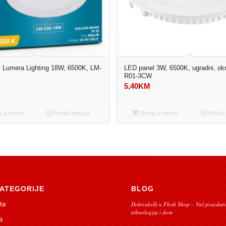
 Lumera Lighting 18W, 6500K, LM-
LED panel 3W, 6500K, ugradni, okr
R01-3CW
M
5,40
KM
 u korpu
Pokaži detalje
Dodaj u korpu
Pokaži 
ATEGORIJE
BLOG
ta
Dobrodošli u Flesh Shop – Vaš pouzdani
tehnologiju i dom
a