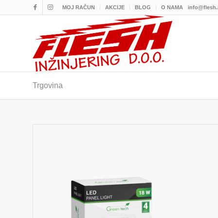
MOJ RAČUN
AKCIJE
BLOG
O NAMA
info@flesh
Trgovina