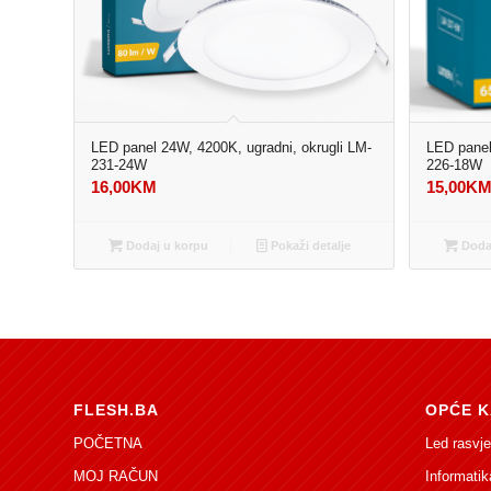
LED panel 24W, 4200K, ugradni, okrugli LM-
LED panel
231-24W
226-18W
16,00
KM
15,00
K
Dodaj u korpu
Pokaži detalje
Dodaj
FLESH.BA
OPĆE K
POČETNA
Led rasvje
MOJ RAČUN
Informatik