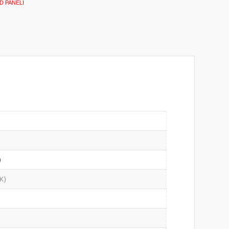
D PANELI
)
(K)