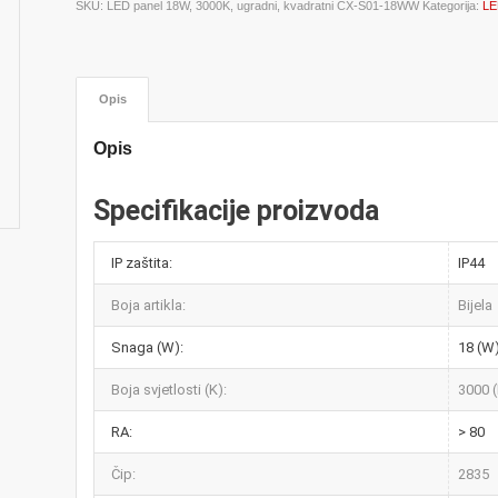
SKU:
LED panel 18W, 3000K, ugradni, kvadratni CX-S01-18WW
Kategorija:
LE
Opis
Opis
Specifikacije proizvoda
IP zaštita:
IP44
Boja artikla:
Bijela
Snaga (W):
18 (W
Boja svjetlosti (K):
3000 
RA:
> 80
Čip:
2835