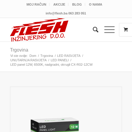
MOJ RAČUN
AKCIJE
BLOG
O NAMA
info@flesh.ba
063 283 051
Trgovina
Vi ste ovdje:
Dom
/
Trgovina
/
LED RASVJETA
/
UNUTARNJA RASVJETA
/
LED PANELI
/
LED panel 12W, 6500K, nadgradni, okrugli CX-R02-12CW