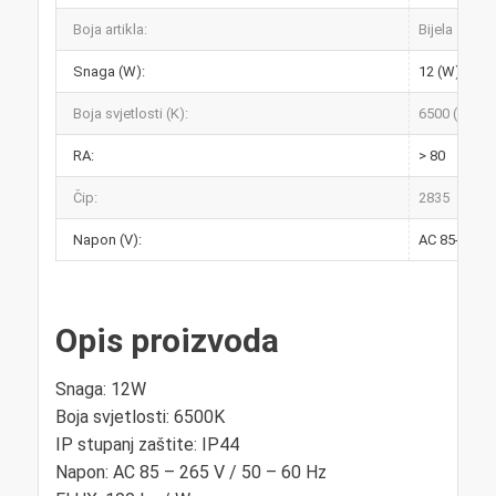
Boja artikla:
Bijela
Snaga (W):
12 (W)
Boja svjetlosti (K):
6500 (K)
RA:
> 80
Čip:
2835
Napon (V):
AC 85-265V 
Opis proizvoda
Snaga: 12W
Boja svjetlosti: 6500K
IP stupanj zaštite: IP44
Napon: AC 85 – 265 V / 50 – 60 Hz