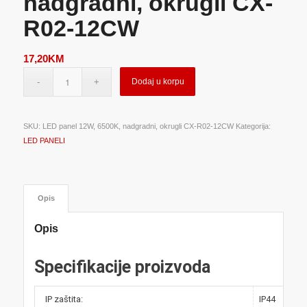
nadgradni, okrugli CX-
R02-12CW
17,20
KM
Dodaj u korpu
SKU:
LED panel 12W, 6500K, nadgradni, okrugli CX-R02-12CW
Kategorija:
LED PANELI
Opis
Opis
Specifikacije proizvoda
IP zaštita:
IP44