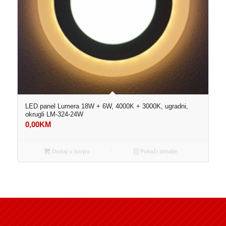
LED panel Lumera 18W + 6W, 4000K + 3000K, ugradni,
okrugli LM-324-24W
0,00
KM
Dodaj u korpu
Pokaži detalje