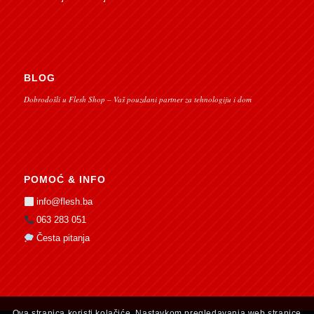
BLOG
Dobrodošli u Flesh Shop – Vaš pouzdani partner za tehnologiju i dom
POMOĆ & INFO
info@flesh.ba
063 283 051
Česta pitanja
Ova stranica koristi kolačiće. Nastavkom pregledavanja web stranice