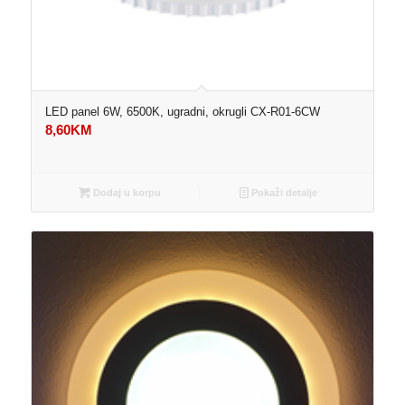
LED panel 6W, 6500K, ugradni, okrugli CX-R01-6CW
8,60
KM
Dodaj u korpu
Pokaži detalje