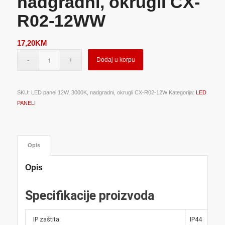
nadgradni, okrugli CX-
R02-12WW
17,20
KM
Dodaj u korpu
SKU:
LED panel 12W, 3000K, nadgradni, okrugli CX-R02-12W
Kategorija:
LED
PANELI
Opis
Opis
Specifikacije proizvoda
IP zaštita:
IP44