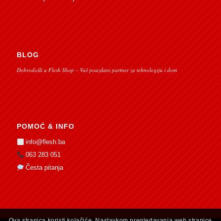
BLOG
Dobrodošli u Flesh Shop – Vaš pouzdani partner za tehnologiju i dom
POMOĆ & INFO
info@flesh.ba
063 283 051
Česta pitanja
Ova stranica koristi kolačiće. Nastavkom pregledavanja web stranice