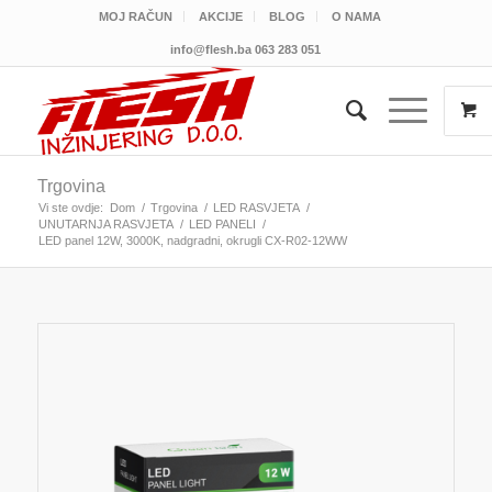
MOJ RAČUN
AKCIJE
BLOG
O NAMA
info@flesh.ba
063 283 051
Trgovina
Vi ste ovdje:
Dom
/
Trgovina
/
LED RASVJETA
/
UNUTARNJA RASVJETA
/
LED PANELI
/
LED panel 12W, 3000K, nadgradni, okrugli CX-R02-12WW