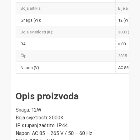
Boja artikla:
Bijela
Snaga (W):
12 (W)
Boja svjetlosti (K):
3000 (K)
RA:
> 80
Čip:
2835
Napon (V):
AC 85-265V 
Opis proizvoda
Snaga: 12W
Boja svjetlosti: 3000K
IP stupanj zaštite: IP44
Napon: AC 85 – 265 V / 50 – 60 Hz