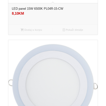
LED panel 15W 6500K PL04R-15-CW
8,10
KM
Dodaj u korpu
Pokaži detalje