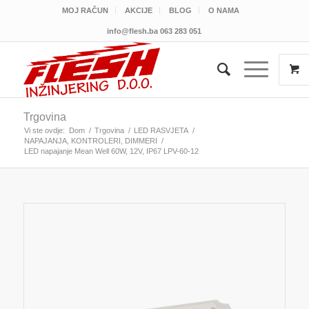
MOJ RAČUN
AKCIJE
BLOG
O NAMA
info@flesh.ba
063 283 051
Trgovina
Vi ste ovdje:
Dom
/
Trgovina
/
LED RASVJETA
/
NAPAJANJA, KONTROLERI, DIMMERI
/
LED napajanje Mean Well 60W, 12V, IP67 LPV-60-12