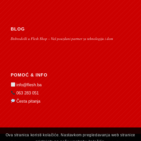
BLOG
Dobrodošli u Flesh Shop – Vaš pouzdani partner za tehnologiju i dom
POMOĆ & INFO
info@flesh.ba
063 283 051
Česta pitanja
Ova stranica koristi kolačiće. Nastavkom pregledavanja web stranice