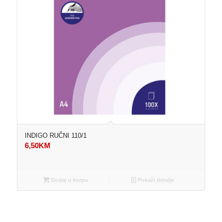
INDIGO RUČNI 110/1
6,50
KM
Dodaj u korpu
Pokaži detalje