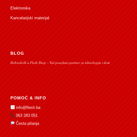
Elektronika
Kancelarijski materijal
BLOG
Dobrodošli u Flesh Shop – Vaš pouzdani partner za tehnologiju i dom
POMOĆ & INFO
info@flesh.ba
063 283 051
Česta pitanja