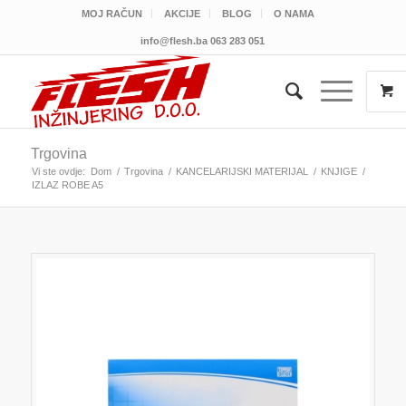
MOJ RAČUN
AKCIJE
BLOG
O NAMA
info@flesh.ba
063 283 051
Trgovina
Vi ste ovdje:
Dom
/
Trgovina
/
KANCELARIJSKI MATERIJAL
/
KNJIGE
/
IZLAZ ROBE A5