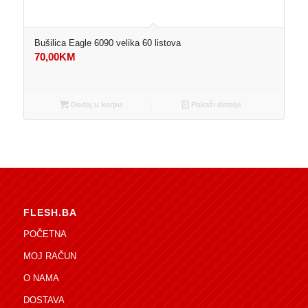
Bušilica Eagle 6090 velika 60 listova
70,00
KM
Dodaj u korpu
Pokaži detalje
FLESH.BA
POČETNA
MOJ RAČUN
O NAMA
DOSTAVA