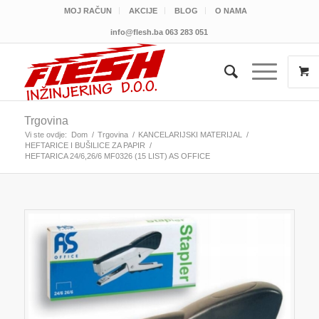
MOJ RAČUN
AKCIJE
BLOG
O NAMA
info@flesh.ba
063 283 051
Trgovina
Vi ste ovdje:
Dom
/
Trgovina
/
KANCELARIJSKI MATERIJAL
/
HEFTARICE I BUŠILICE ZA PAPIR
/
HEFTARICA 24/6,26/6 MF0326 (15 LIST) AS OFFICE