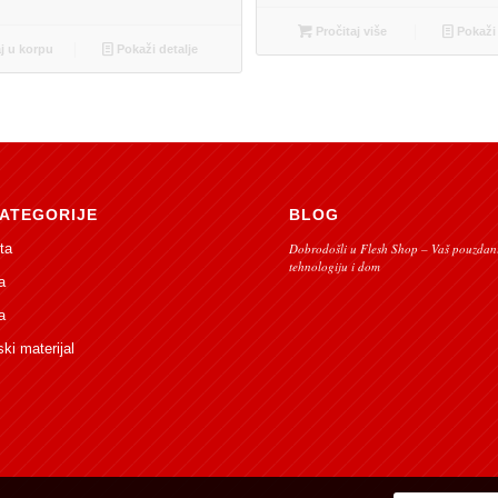
Pročitaj više
Pokaži 
 u korpu
Pokaži detalje
ATEGORIJE
BLOG
ta
Dobrodošli u Flesh Shop – Vaš pouzdani
tehnologiju i dom
a
a
ski materijal