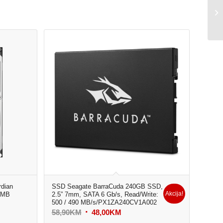
dian
SSD Seagate BarraCuda 240GB SSD,
Akcija!
6MB
2.5” 7mm, SATA 6 Gb/s, Read/Write:
500 / 490 MB/s/PX1ZA240CV1A002
Original
Current
58,90
KM
48,00
KM