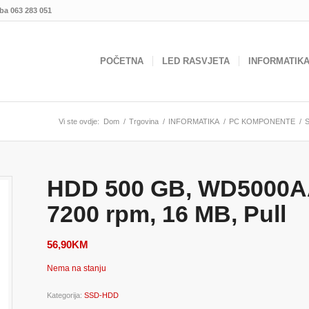
.ba
063 283 051
POČETNA
LED RASVJETA
INFORMATIK
Vi ste ovdje:
Dom
/
Trgovina
/
INFORMATIKA
/
PC KOMPONENTE
/
HDD 500 GB, WD5000A
7200 rpm, 16 MB, Pull
56,90
KM
Nema na stanju
Kategorija:
SSD-HDD