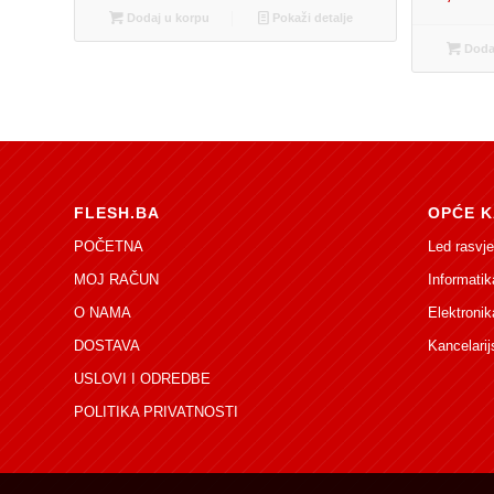
Dodaj u korpu
Pokaži detalje
Dodaj
FLESH.BA
OPĆE K
POČETNA
Led rasvje
MOJ RAČUN
Informatik
O NAMA
Elektronik
DOSTAVA
Kancelarij
USLOVI I ODREDBE
POLITIKA PRIVATNOSTI