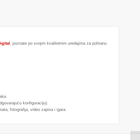
igital
, poznate po svojim kvalitetnim uređajima za pohranu
aka.
govarajuću konfiguraciju).
a, fotografija, video zapisa i igara.