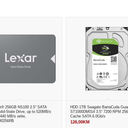
r® 256GB NS100 2.5” SATA
HDD 1TB Seagate BarraCuda Guar
olid-State Drive, up to 520MB/s
ST1000DM014 3.5” 7200 RPM 25
440 MB/s write,
Cache SATA 6.0Gb/s
00256RB
126,00
KM
M