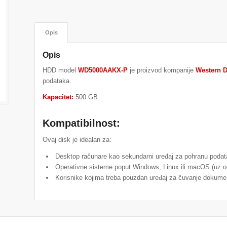
Opis
Opis
HDD model
WD5000AAKX-P
je proizvod kompanije
Western D
podataka.
Kapacitet:
500 GB
Kompatibilnost:
Ovaj disk je idealan za:
Desktop računare kao sekundarni uređaj za pohranu podat
Operativne sisteme poput Windows, Linux ili macOS (uz od
Korisnike kojima treba pouzdan uređaj za čuvanje dokumenat