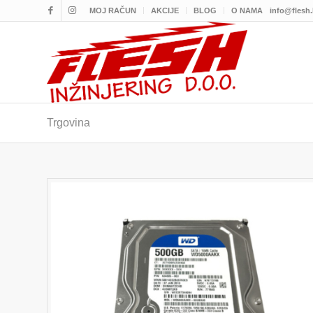
MOJ RAČUN
AKCIJE
BLOG
O NAMA
info@flesh
Trgovina