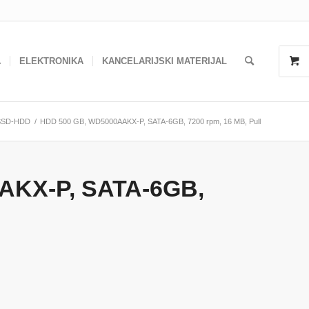
A
ELEKTRONIKA
KANCELARIJSKI MATERIJAL
SSD-HDD
/
HDD 500 GB, WD5000AAKX-P, SATA-6GB, 7200 rpm, 16 MB, Pull
AKX-P, SATA-6GB,