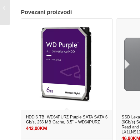
SATA-6Gb, IntelliPower
Povezani proizvodi
rpm, Buffer 256 MB
PURPLE
HDD 6 TB, WD64PURZ Purple SATA SATA 6
SSD Lexa
Gb/s, 256 MB Cache, 3.5” – WD64PURZ
(6Gb/s) S
Read and 
442,00
KM
LX1LNS1
46,90
K