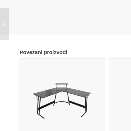
Volan X-trike me GP-
903 gaming
Povezani proizvodi