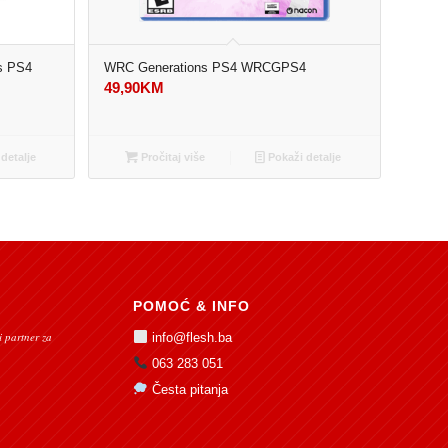
es PS4
WRC Generations PS4 WRCGPS4
49,90
KM
detalje
Pročitaj više
Pokaži detalje
POMOĆ & INFO
 partner za
info@flesh.ba
063 283 051
Česta pitanja