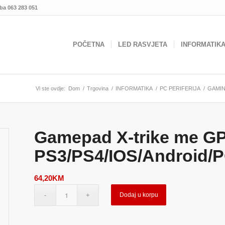
.ba
063 283 051
POČETNA
LED RASVJETA
INFORMATIK
Vi ste ovdje:
Dom
/
Trgovina
/
INFORMATIKA
/
PC PERIFERIJA
/
GAMI
Gamepad X-trike me GP-
PS3/PS4/IOS/Android/P
64,20
KM
Dodaj u korpu