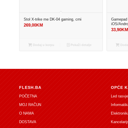
Stol X-trike me DK-04 gaming, crni
Gamepad 
iOS/Andro
269,00
KM
33,90
K
Dodaj u korpu
Pokaži detalje
Dodaj
FLESH.BA
OPĆE K
POČETNA
Led rasvje
MOJ RAČUN
Informatik
O NAMA
Elektronik
DOSTAVA
Kancelarij