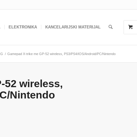
A
ELEKTRONIKA
KANCELARIJSKI MATERIJAL
NG
/
Gamepad X-trike me GP-52 wireless, PS3/PS4/IOS/Android/PC/Nintendo
52 wireless,
C/Nintendo