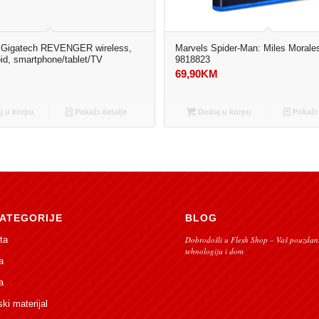
Gigatech REVENGER wireless,
Marvels Spider-Man: Miles Moral
id, smartphone/tablet/TV
9818823
M
69,90
KM
 u korpu
Pokaži detalje
Dodaj u korpu
Pokaži 
ATEGORIJE
BLOG
ta
Dobrodošli u Flesh Shop – Vaš pouzdani
tehnologiju i dom
a
a
ski materijal