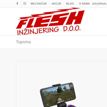
MOJ RAČUN
AKCIJE
BLOG
O NAMA
info@flesh
Trgovina