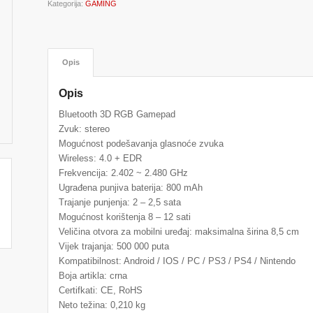
Kategorija:
GAMING
Opis
Opis
Bluetooth 3D RGB Gamepad
Zvuk: stereo
Mogućnost podešavanja glasnoće zvuka
Wireless: 4.0 + EDR
Frekvencija: 2.402 ~ 2.480 GHz
Ugrađena punjiva baterija: 800 mAh
Trajanje punjenja: 2 – 2,5 sata
Mogućnost korištenja 8 – 12 sati
Veličina otvora za mobilni uređaj: maksimalna širina 8,5 cm
Vijek trajanja: 500 000 puta
Kompatibilnost: Android / IOS / PC / PS3 / PS4 / Nintendo
Boja artikla: crna
Certifkati: CE, RoHS
Neto težina: 0,210 kg