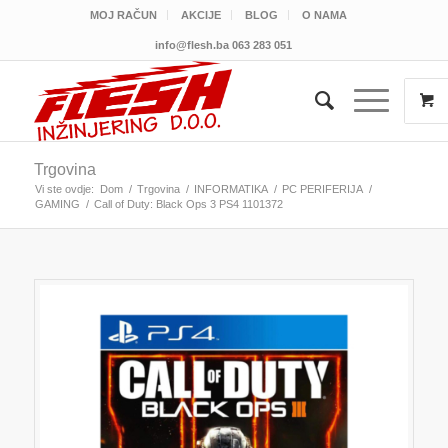
MOJ RAČUN
AKCIJE
BLOG
O NAMA
info@flesh.ba
063 283 051
Trgovina
Vi ste ovdje:
Dom
/
Trgovina
/
INFORMATIKA
/
PC PERIFERIJA
/
GAMING
/
Call of Duty: Black Ops 3 PS4 1101372