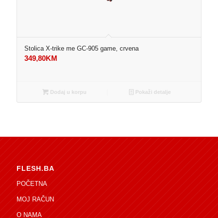
Stolica X-trike me GC-905 game, crvena
349,80
KM
Dodaj u korpu
Pokaži detalje
FLESH.BA
POČETNA
MOJ RAČUN
O NAMA