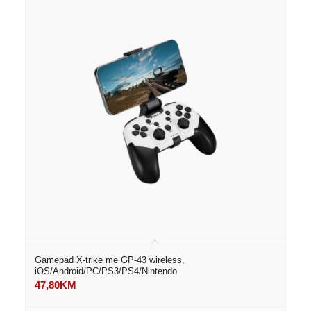
Gamepad X-trike me GP-43 wireless,
iOS/Android/PC/PS3/PS4/Nintendo
47,80
KM