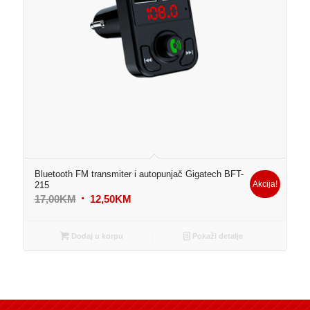
Bluetooth FM transmiter i autopunjač Gigatech BFT-
Akcija!
215
Original
Current
17,00
KM
12,50
KM
price
price
was:
is:
Dodaj u korpu
Pokaži detalje
17,00KM.
12,50KM.