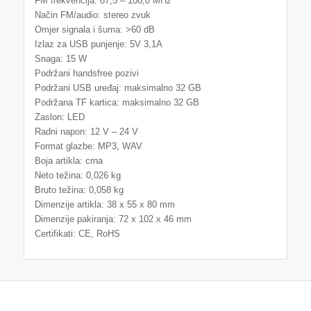
FM frekvencija: 87,5 – 108,0 MHz
Način FM/audio: stereo zvuk
Omjer signala i šuma: >60 dB
Izlaz za USB punjenje: 5V 3,1A
Snaga: 15 W
Podržani handsfree pozivi
Podržani USB uređaj: maksimalno 32 GB
Podržana TF kartica: maksimalno 32 GB
Zaslon: LED
Radni napon: 12 V – 24 V
Format glazbe: MP3, WAV
Boja artikla: crna
Neto težina: 0,026 kg
Bruto težina: 0,058 kg
Dimenzije artikla: 38 x 55 x 80 mm
Dimenzije pakiranja: 72 x 102 x 46 mm
Certifikati: CE, RoHS