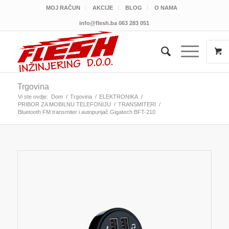
MOJ RAČUN
AKCIJE
BLOG
O NAMA
info@flesh.ba
063 283 051
Trgovina
Vi ste ovdje:
Dom
/
Trgovina
/
ELEKTRONIKA
/
PRIBOR ZA MOBILNU TELEFONIJU
/
TRANSMITERI
/
Bluetooth FM transmiter i autopunjač Gigatech BFT-210