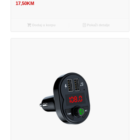
17,50
KM
Dodaj u korpu
Pokaži detalje