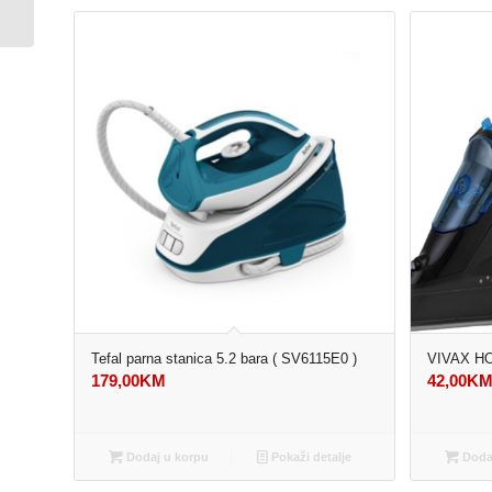
Tefal parna stanica 5.2 bara ( SV6115E0 )
VIVAX HO
179,00
KM
42,00
K
Dodaj u korpu
Pokaži detalje
Dodaj