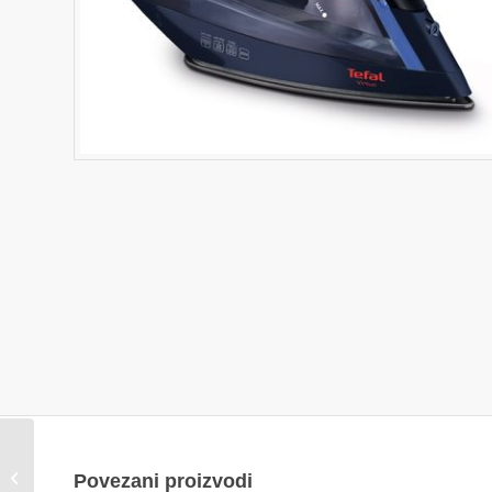
SEB Tefal blender
Povezani proizvodi
BL2C0130