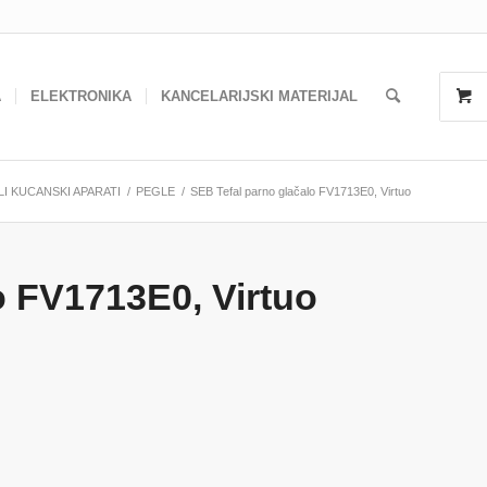
A
ELEKTRONIKA
KANCELARIJSKI MATERIJAL
LI KUCANSKI APARATI
/
PEGLE
/
SEB Tefal parno glačalo FV1713E0, Virtuo
o FV1713E0, Virtuo