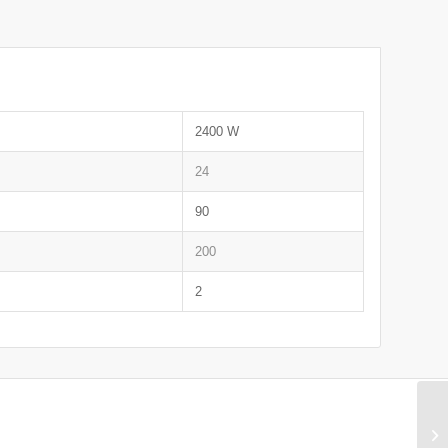
2400 W
24
90
200
2