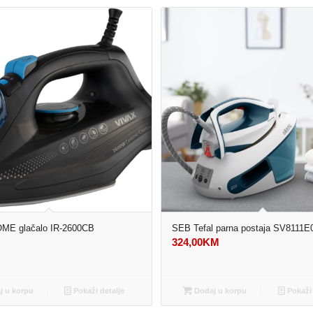
ME glačalo IR-2600CB
SEB Tefal parna postaja SV8111E
M
324,00
KM
 u korpu
Pokaži detalje
Dodaj u korpu
Pokaži 