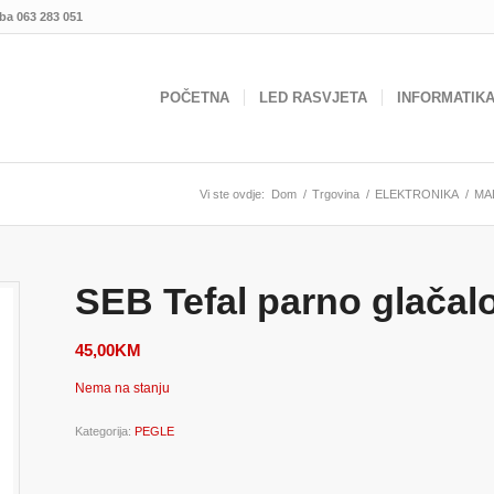
.ba
063 283 051
POČETNA
LED RASVJETA
INFORMATIK
Vi ste ovdje:
Dom
/
Trgovina
/
ELEKTRONIKA
/
MA
SEB Tefal parno glačal
45,00
KM
Nema na stanju
Kategorija:
PEGLE