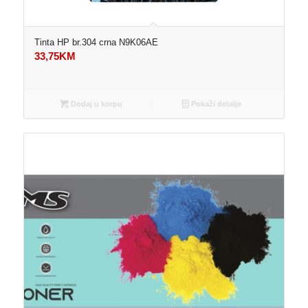
Tinta HP br.304 crna N9K06AE
33,75
KM
Dodaj u korpu
Pokaži detalje