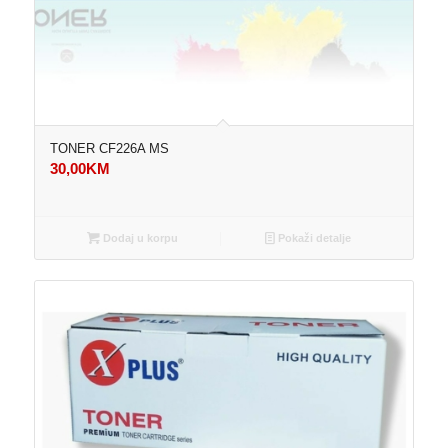
TONER CF226A MS
30,00
KM
Dodaj u korpu
Pokaži detalje