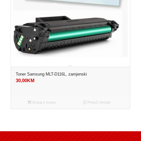
Toner Samsung MLT-D116L, zamjenski
30,00
KM
Dodaj u korpu
Pokaži detalje