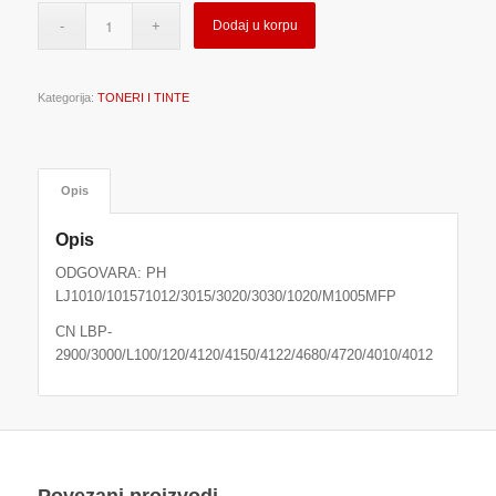
Dodaj u korpu
Kategorija:
TONERI I TINTE
Opis
Opis
ODGOVARA: PH
LJ1010/101571012/3015/3020/3030/1020/M1005MFP
CN LBP-
2900/3000/L100/120/4120/4150/4122/4680/4720/4010/4012
Povezani proizvodi