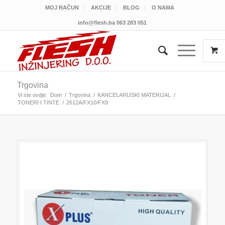
MOJ RAČUN
AKCIJE
BLOG
O NAMA
info@flesh.ba
063 283 051
Trgovina
Vi ste ovdje:
Dom
/
Trgovina
/
KANCELARIJSKI MATERIJAL
/
TONERI I TINTE
/
2612A/FX10/FX9