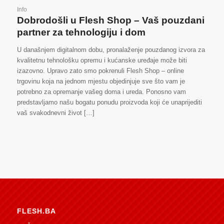
Info
Dobrodošli u Flesh Shop – Vaš pouzdani
partner za tehnologiju i dom
U današnjem digitalnom dobu, pronalaženje pouzdanog izvora za
kvalitetnu tehnološku opremu i kućanske uređaje može biti
izazovno. Upravo zato smo pokrenuli Flesh Shop – online
trgovinu koja na jednom mjestu objedinjuje sve što vam je
potrebno za opremanje vašeg doma i ureda. Ponosno vam
predstavljamo našu bogatu ponudu proizvoda koji će unaprijediti
vaš svakodnevni život […]
FLESH.BA