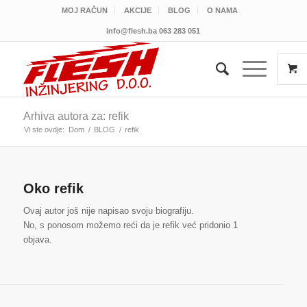
MOJ RAČUN
AKCIJE
BLOG
O NAMA
info@flesh.ba
063 283 051
Arhiva autora za: refik
Vi ste ovdje:
Dom
/
BLOG
/
refik
Oko
refik
Ovaj autor još nije napisao svoju biografiju.
No, s ponosom možemo reći da je
refik
već pridonio 1
objava.